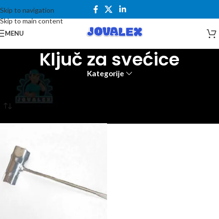
Skip to navigation
Skip to main content
MENU
Ključ za svećice
Kategorije
Početna
Alati i mašine
Ručni alati
Ključevi i setovi ključeva
Ključ za svećice