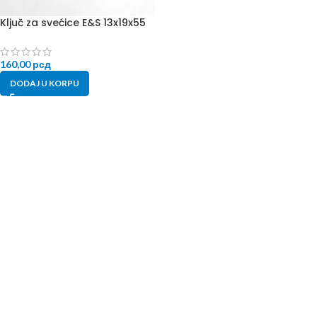
Ključ za svećice E&S 13x19x55
160,00
рсд
DODAJ U KORPU