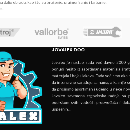
a dalju obradu, kao što su brušenje, prajmerisanje i farbanje.
a.
JOVALEX DOO
Jovalex je nastao sada već davne 2000 go
ponudi nešto iz asortimana materijala šrafo
materijala i boja i lakova. Tada već smo oko s
da intenzivno sarađuju sa nama, a kasnije s
da proširimo asortiman i uđemo u neke nov
Jovalex savrmena trgovinska radnja sa 
podrškom svih vodećih proizvođača i doba
uspešnih...