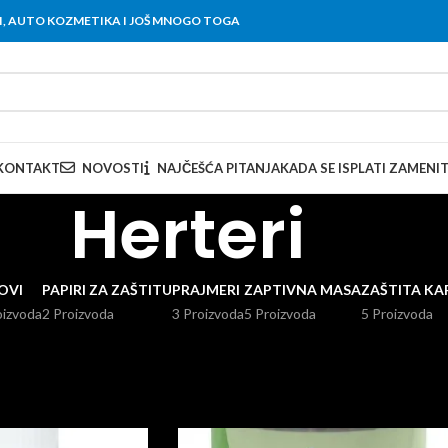
OVI, AUTO KOZMETIKA I JOŠ MNOGO TOGA
KONTAKT
NOVOSTI
NAJČEŠĆA PITANJA
KADA SE ISPLATI ZAMENI
Herteri
OVI
PAPIRI ZA ZAŠTITU
PRAJMERI
ZAPTIVNA MASA
ZAŠTITA KA
oizvoda
2 Proizvoda
3 Proizvoda
5 Proizvoda
5 Proizvoda
ere. Naši proizvodi su idealni za popravku i obnovu karoserije, pružajući
Prikaži
9