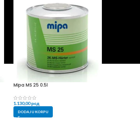
Mipa MS 25 0.5l
1.130,00
рсд
DODAJ U KORPU