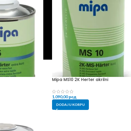
Mipa MS10 2K Herter akrilni
1.090,00
рсд
DODAJ U KORPU