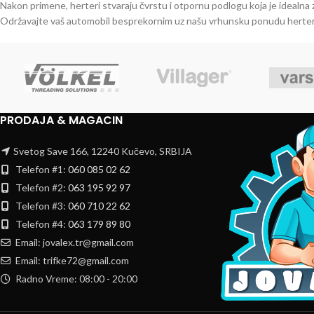
Nakon primene, herteri stvaraju čvrstu i otpornu podlogu koja je idealna z
Održavajte vaš automobil besprekornim uz našu vrhunsku ponudu herter
PRODAJA & MAGACIN
Svetog Save 166, 12240 Kučevo, SRBIJA
Telefon #1:
060 085 02 62
Telefon #2:
063 195 92 97
Telefon #3:
060 710 22 62
Telefon #4:
063 179 89 80
Email: jovalex.tr@gmail.com
Email: trifke72@gmail.com
Radno Vreme: 08:00 - 20:00