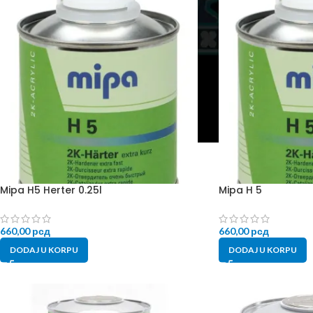
Mipa H5 Herter 0.25l
Mipa H 5
660,00
рсд
660,00
рсд
DODAJ U KORPU
DODAJ U KORPU