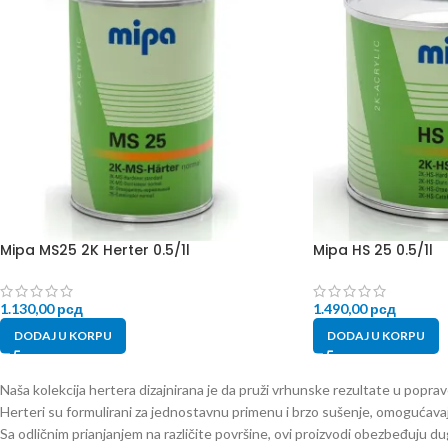
Mipa MS25 2K Herter 0.5/1l
Mipa HS 25 0.5/1l
1.130,00
рсд
1.490,00
рсд
DODAJ U KORPU
DODAJ U KORPU
Naša kolekcija hertera dizajnirana je da pruži vrhunske rezultate u popravc
Herteri su formulirani za jednostavnu primenu i brzo sušenje, omogućavaj
Sa odličnim prianjanjem na različite površine, ovi proizvodi obezbeđuju dug