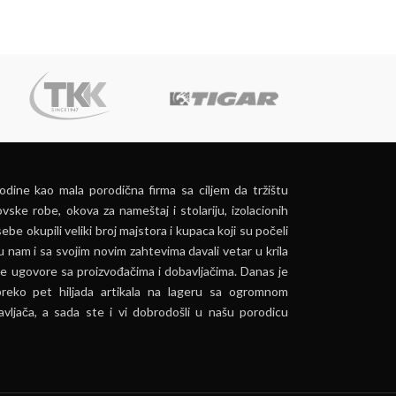
dine kao mala porodična firma sa ciljem da tržištu
vske robe, okova za nameštaj i stolariju, izolacionih
ebe okupili veliki broj majstora i kupaca koji su počeli
u nam i sa svojim novim zahtevima davali vetar u krila
e ugovore sa proizvođačima i dobavljačima. Danas je
preko pet hiljada artikala na lageru sa ogromnom
vljača, a sada ste i vi dobrodošli u našu porodicu