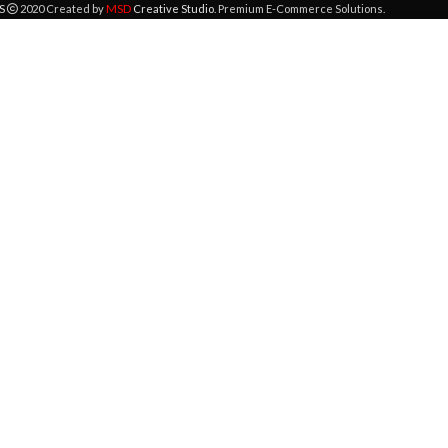
MSD
S
2020 Created by
Creative Studio
. Premium E-Commerce Solutions.
 lokaciji. Pregledavanjem ove veb stranice prihvatate našu upotrebu kolači