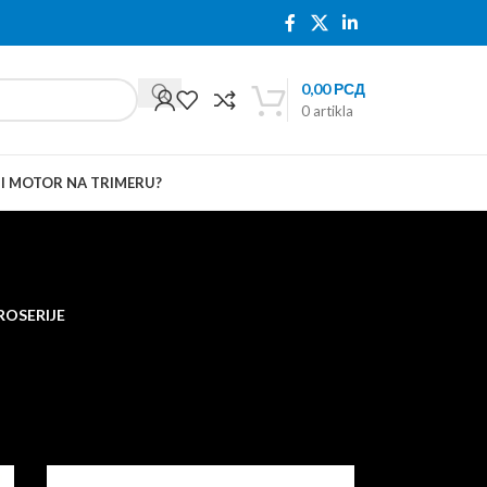
0,00
РСД
0
artikla
TI MOTOR NA TRIMERU?
ROSERIJE
 glatku i ravnu završnicu spremnu za dalju obradu.
24
36