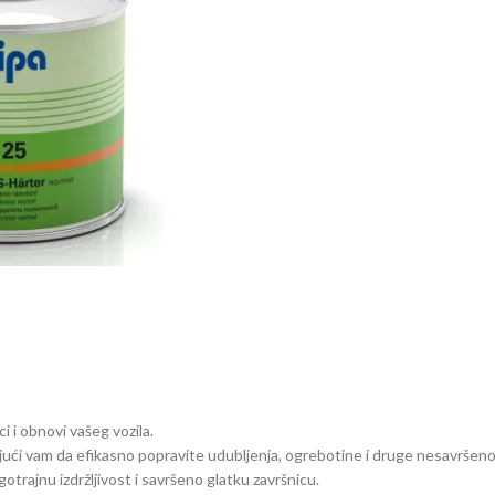
i i obnovi vašeg vozila.
ući vam da efikasno popravite udubljenja, ogrebotine i druge nesavršenost
otrajnu izdržljivost i savršeno glatku završnicu.