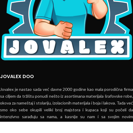
JOVALEX DOO
Jovalex je nastao sada već davne 2000 godine kao mala porodična firma
sa ciljem da tržištu ponudi nešto iz asortimana materijala šrafovske robe,
okova za nameštaj i stolariju, izolacionih materijala i boja i lakova. Tada već
smo oko sebe okupili veliki broj majstora i kupaca koji su počeli da
intenzivno sarađuju sa nama, a kasnije su nam i sa svojim novim
zahtevima davali vetar u krila da proširimo asortiman i uđemo u neke
nove ugovore sa proizvođačima i dobavljačima. Danas je Jovalex