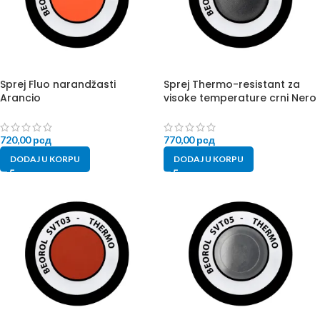
Sprej Fluo narandžasti
Sprej Thermo-resistant za
Arancio
visoke temperature crni Nero
720,00
рсд
770,00
рсд
DODAJ U KORPU
DODAJ U KORPU