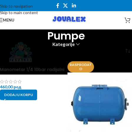
Skip to navigation
Skip to main content
MENU
Pumpe
Kategorije
Početna
Pumpe
RASPRODAT
Manometar 1/4 10bar radijalni
O
460,00
рсд
DODAJ U KORPU