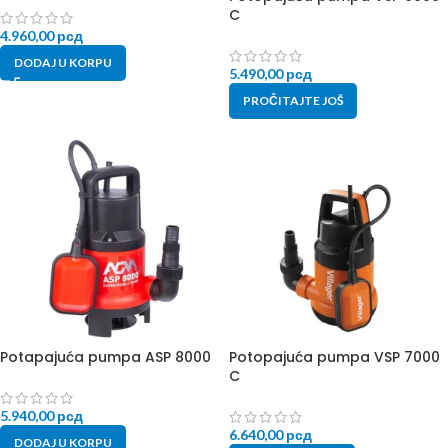
C
4.960,00
рсд
DODAJ U KORPU
5.490,00
рсд
PROČITAJTE JOŠ
Potapajuća pumpa ASP 8000
Potopajuća pumpa VSP 7000
C
5.940,00
рсд
6.640,00
рсд
DODAJ U KORPU