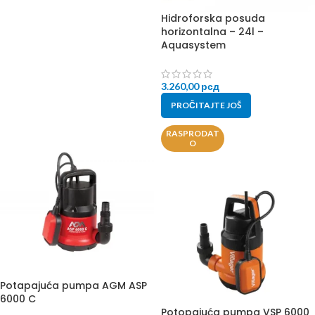
Hidroforska posuda
horizontalna – 24l –
Aquasystem
3.260,00
рсд
PROČITAJTE JOŠ
RASPRODAT
O
Potapajuća pumpa AGM ASP
6000 C
Potopajuća pumpa VSP 6000