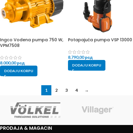
Ingco Vodena pumpa 750 W,
Potapajuća pumpa VSP 13000
VPM7508
8.790,00
рсд
8.000,00
рсд
DODAJ U KORPU
DODAJ U KORPU
1
2
3
4
→
PRODAJA & MAGACIN