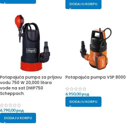
DODAJ U KORPU
Potapajuća pumpa za prljavu
Potapajuća pumpa VSP 8000
vodu 750 W 20,000 litara
vode na sat DWP750
Scheppach
6.950,00
рсд
DODAJ U KORPU
6.790,00
рсд
DODAJ U KORPU