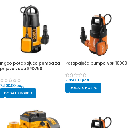
Ingco potapajuća pumpa za
Potapajuća pumpa VSP 10000
prljavu vodu SPD7501
7.890,00
рсд
7.500,00
рсд
DODAJ U KORPU
DODAJ U KORPU