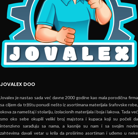
JOVALEX DOO
Jovalex je nastao sada već davne 2000 godine kao mala porodična firma
sa ciljem da tržištu ponudi nešto iz asortimana materijala šrafovske robe,
okova za nameštaj i stolariju, izolacionih materijala i boja i lakova. Tada već
smo oko sebe okupili veliki broj majstora i kupaca koji su počeli da
intenzivno sarađuju sa nama, a kasnije su nam i sa svojim novim
zahtevima davali vetar u krila da proširimo asortiman i uđemo u neke