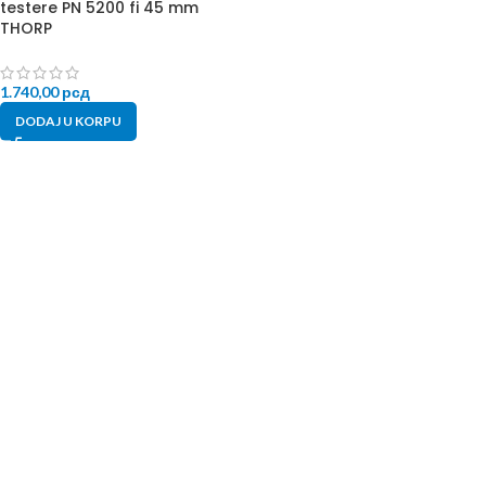
testere PN 5200 fi 45 mm
THORP
1.740,00
рсд
DODAJ U KORPU