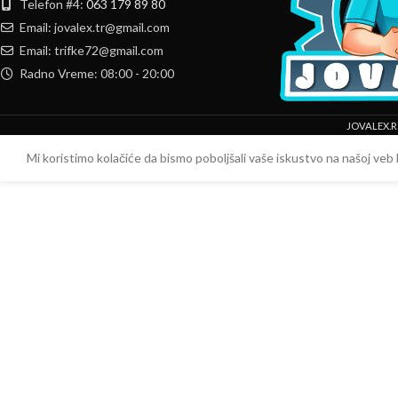
Telefon #4:
063 179 89 80
Email: jovalex.tr@gmail.com
Email: trifke72@gmail.com
Radno Vreme: 08:00 - 20:00
JOVALEX.R
Mi koristimo kolačiće da bismo poboljšali vaše iskustvo na našoj veb