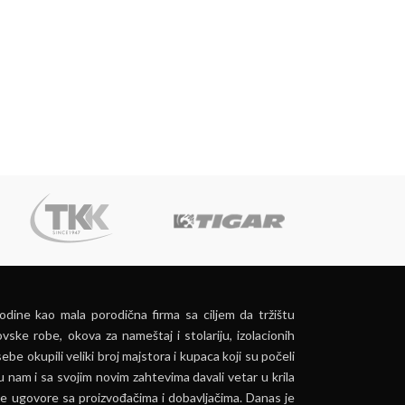
dine kao mala porodična firma sa ciljem da tržištu
vske robe, okova za nameštaj i stolariju, izolacionih
ebe okupili veliki broj majstora i kupaca koji su počeli
u nam i sa svojim novim zahtevima davali vetar u krila
e ugovore sa proizvođačima i dobavljačima. Danas je