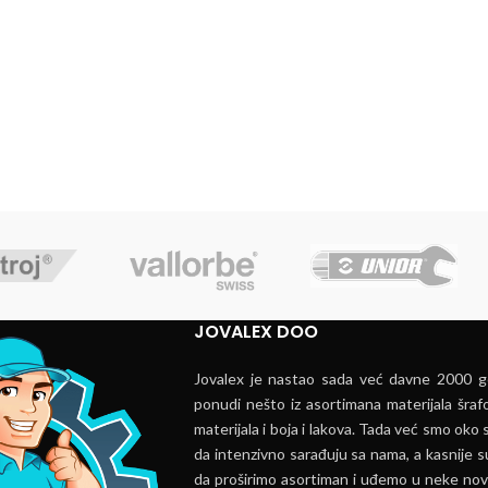
JOVALEX DOO
Jovalex je nastao sada već davne 2000 go
ponudi nešto iz asortimana materijala šrafo
materijala i boja i lakova. Tada već smo oko s
da intenzivno sarađuju sa nama, a kasnije s
da proširimo asortiman i uđemo u neke nov