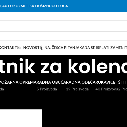
OVI, AUTO KOZMETIKA I JOŠ MNOGO TOGA
KONTAKT
NOVOSTI
NAJČEŠĆA PITANJA
KADA SE ISPLATI ZAMENI
itnik za kolen
POŽARNA OPREMA
RADNA OBUĆA
RADNA ODEĆA
RUKAVICE
ŠTI
oda
5 Proizvoda
19 Proizvoda
40 Proizvoda
2 Pr
Prikaži
9