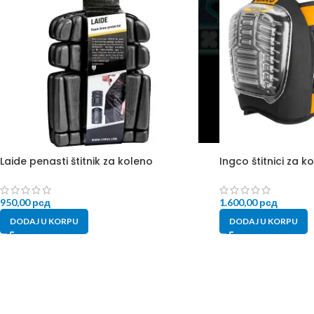
Laide penasti štitnik za koleno
Ingco štitnici za 
950,00
рсд
1.600,00
рсд
DODAJ U KORPU
DODAJ U KORPU