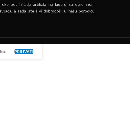
preko pet hiljada artikala na lageru sa ogromnom
vljača, a sada ste i vi dobrodošli u našu porodicu
ća.
PRIHVATI