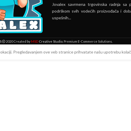
Jovalex savrmena trgovinska radnja sa 
podrškom svih vodećih proizvođača i doba
uspešnih...
MSD
S
2020 Created by
Creative Studio
. Premium E-Commerce Solutions.
 lokaciji. Pregledavanjem ove veb stranice prihvatate našu upotrebu kolači