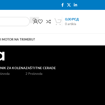
0,00
РСД
0
artikla
TI MOTOR NA TRIMERU?
a
TNIK ZA KOLENA
ZAŠTITNE CERADE
oizvoda
2 Proizvoda
24
36