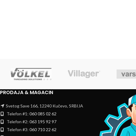
PRODAJA & MAGACIN
Svetog Save 166, 12240 Kučevo, SRBIJA
Telefon #1:
060 085 02 62
Telefon #2:
063 195 92 97
Telefon #3:
060 710 22 62