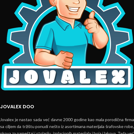
JOVALEX DOO
Jovalex je nastao sada već davne 2000 godine kao mala porodična firma
sa ciljem da tržištu ponudi nešto iz asortimana materijala šrafovske robe,
okova za nameštaj i stolariju, izolacionih materijala i boja i lakova. Tada već