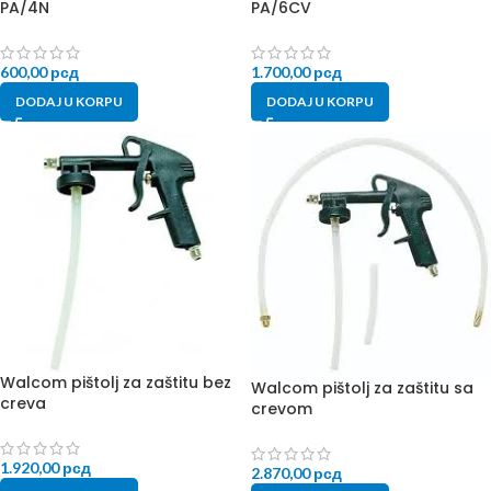
PA/4N
PA/6CV
600,00
рсд
1.700,00
рсд
DODAJ U KORPU
DODAJ U KORPU
Walcom pištolj za zaštitu bez
Walcom pištolj za zaštitu sa
creva
crevom
1.920,00
рсд
2.870,00
рсд