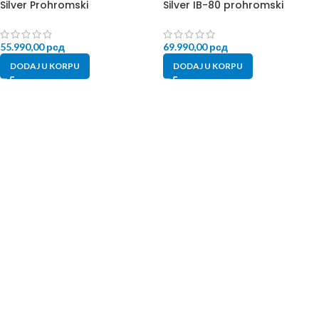
Silver Prohromski
Silver IB-80 prohromski
55.990,00
рсд
69.990,00
рсд
DODAJ U KORPU
DODAJ U KORPU