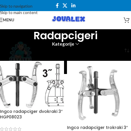
Skip to navigation
Skip to main content
MENU
Radapcigeri
Kategorije
Početna
Alati i mašine
Ručni alati
Radapcigeri
Ingco radapciger dvokraki 3″
HGP08023
Ingco radapciger trokraki 3″