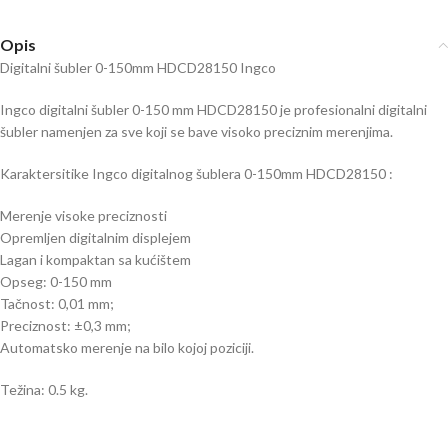
Opis
Digitalni šubler 0-150mm HDCD28150 Ingco
Ingco digitalni šubler 0-150 mm HDCD28150 je profesionalni digitalni
šubler namenjen za sve koji se bave visoko preciznim merenjima.
Karaktersitike Ingco digitalnog šublera 0-150mm HDCD28150 :
Merenje visoke preciznosti
Opremljen digitalnim displejem
Lagan i kompaktan sa kućištem
Opseg: 0-150 mm
Tačnost: 0,01 mm;
Preciznost: ±0,3 mm;
Automatsko merenje na bilo kojoj poziciji.
Težina: 0.5 kg.