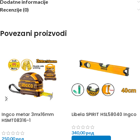
Dodatne informacije
Recenzije (0)
Povezani proizvodi
Ingco metar 3mx16mm
Libela SPIRIT HSL58040 Ingco
HSMT08316-1
340,00
рсд
250,00
рсд