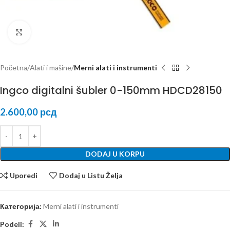
Kliknite za uvećanje
Početna
Alati i mašine
Merni alati i instrumenti
Ingco digitalni šubler 0-150mm HDCD28150
2.600,00
рсд
DODAJ U KORPU
Uporedi
Dodaj u Listu Želja
Категорија:
Merni alati i instrumenti
Podeli: