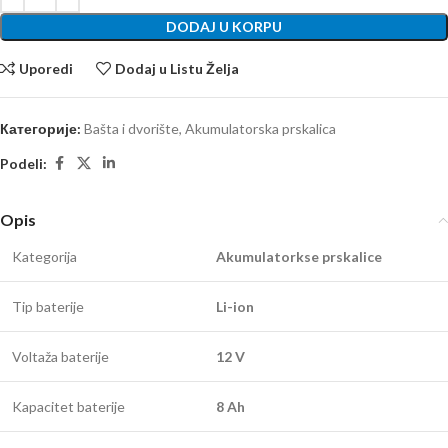
DODAJ U KORPU
Uporedi
Dodaj u Listu Želja
Категорије:
Bašta i dvorište
,
Akumulatorska prskalica
Podeli:
Opis
Kategorija
Akumulatorkse prskalice
Tip baterije
Li-ion
Voltaža baterije
12 V
Kapacitet baterije
8 Ah