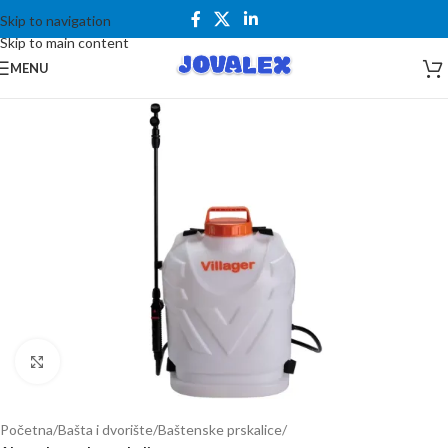
Skip to navigation
Skip to main content
MENU
Kliknite za uvećanje
Početna
Bašta i dvorište
Baštenske prskalice