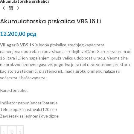
Akumulatorska prskalica
Akumulatorska prskalica VBS 16 Li
12.200,00
рсд
Villager® VBS 16
je leđna prskalice srednjeg kapaciteta
namenjena upotrebi na površinama srednjih veličine. Sa rezervoarom od
16 litara i Li-ion napajanjem, pruža veliku udobnost u radu. Veoma tiha,
ne proizvodi izduvne gasove, pogodna je za rad u zatvorenom prostoru
kao što su staklenici, plastenici isl., mada široku primenu nalaze i u
voćarstvu i baštovanstvu.
Karakteristike:
Indikator napunjenosti baterije
Teleskopski nastavak (120 cm)
Završetak sa jednom i dve dizne