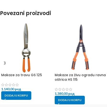
Povezani proizvodi
Makaze za travu GS 125
Makaze za živu ogradu ravna
oštrica HS 115
1.140,00
рсд
1.380,00
рсд
DODAJ U KORPU
DODAJ U KORPU