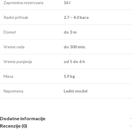
Zapremina rezervoara
16 l
Radni pritisak
2.7 – 4.0 bara
Domet
do 3 m
Vreme rada
do 300 min.
Vreme punjenja
od 5 do 6 h
Masa
5.9 kg
Napomena
Leđni model
Dodatne informacije
Recenzije (0)