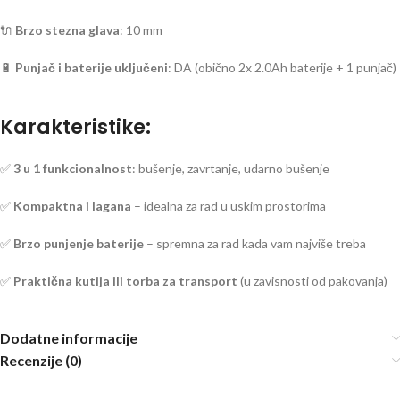
🔌
Brzo stezna glava
: 10 mm
🔋
Punjač i baterije uključeni
: DA (obično 2x 2.0Ah baterije + 1 punjač)
Karakteristike:
✅
3 u 1 funkcionalnost
: bušenje, zavrtanje, udarno bušenje
✅
Kompaktna i lagana
– idealna za rad u uskim prostorima
✅
Brzo punjenje baterije
– spremna za rad kada vam najviše treba
✅
Praktična kutija ili torba za transport
(u zavisnosti od pakovanja)
Dodatne informacije
Recenzije (0)