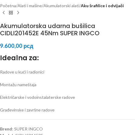
Početna
Alati i mašine
Akumulatorski alati
Aku šrafilice i odvijači
Akumulatorska udarna bušilica
CIDLI201452E 45Nm SUPER INGCO
9.600,00
рсд
Idealna za:
Radove u kući i radionici
Montažu nameštaja
Električarske i vodoinstalaterske radove
Građevinske i završne radove
Brend
: SUPER INGCO