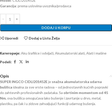
Model
: CIDLI201452E
Garancija
: prema uslovima uvoznika/prodavca
DODAJ U KORPU
Uporedi
Dodaj u Listu Želja
Категорије:
Aku šrafilice i odvijači
,
Akumulatorski alati
,
Alati i mašine
Podeli:
Opis
SUPER INGCO CIDLI201452E
je
snažna akumulatorska udarna
bušilica
idealna za sve vrste radova – od jednostavnih kućnih popravki
do zahtevnih profesionalnih zadataka. Sa
obrtinim momentom od 45
Nm
, ova bušilica omogućava lako bušenje i zavrtanje u drvo, metal,
plastiku, pa čak i u zidove zahvaljujući funkciji udarnog bušenja.