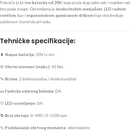
Pokreće je
Li-ion baterija od 20V
, koja pruža dug radni vek i stabilan rad
bez pada snage. Opremljena je
dvobrzinskim menjačem
,
LED radnim
svetlom
, kao i
ergonomskom, gumiranom drškom
koja obezbeđuje
udobnost i kontrolu pri radu.
Tehničke specifikacije:
🔋
Napon baterije
: 20V Li-ion
⚙️
Obrtni moment (maks.)
: 45 Nm
🔧
Brzine
: 2 (niskoturažna / visokoturažna)
🧱
Funkcija udarnog bušenja
: DA
💡
LED osvetljenje
: DA
🔁
Broj obrtaja
: 0–400 / 0–1500 rpm
🔩
Podešavanje obrtnog momenta
: višestepeno