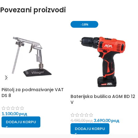
Povezani proizvodi
-18%
Pištolj za podmazivanje VAT
DS 8
Baterijska bušilica AGM BD 12
V
1.100,00
рсд
3.690,00
рсд
4.490,00
рсд
DODAJ U KORPU
DODAJ U KORPU