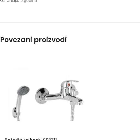
Garancija: 5 godina
Povezani proizvodi
Baterija za kadu ST8711