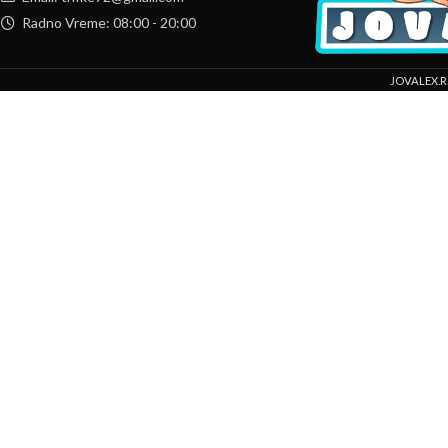
Radno Vreme: 08:00 - 20:00
JOVALEX.R
Mi koristimo kolačiće da bismo poboljšali vaše iskustvo na našoj veb