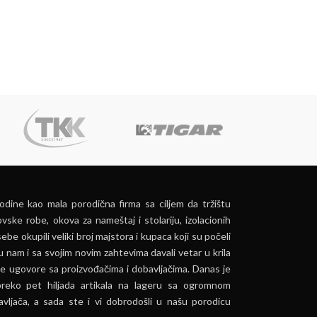
dine kao mala porodična firma sa ciljem da tržištu
vske robe, okova za nameštaj i stolariju, izolacionih
ebe okupili veliki broj majstora i kupaca koji su počeli
u nam i sa svojim novim zahtevima davali vetar u krila
e ugovore sa proizvođačima i dobavljačima. Danas je
preko pet hiljada artikala na lageru sa ogromnom
vljača, a sada ste i vi dobrodošli u našu porodicu