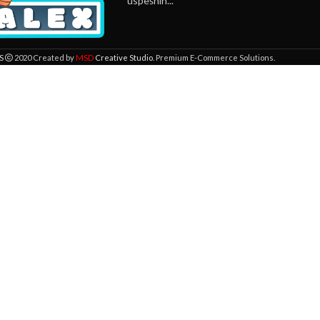
uspešnih...
MSD
S
2020 Created by
Creative Studio
. Premium E-Commerce Solutions.
 lokaciji. Pregledavanjem ove veb stranice prihvatate našu upotrebu kolači