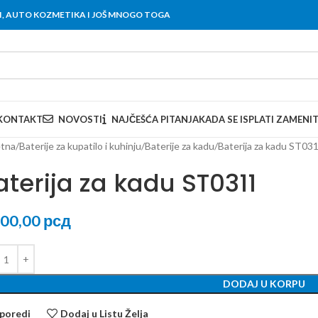
OVI, AUTO KOZMETIKA I JOŠ MNOGO TOGA
KONTAKT
NOVOSTI
NAJČEŠĆA PITANJA
KADA SE ISPLATI ZAMENI
tna
Baterije za kupatilo i kuhinju
Baterije za kadu
Baterija za kadu ST03
aterija za kadu ST0311
900,00
рсд
DODAJ U KORPU
poredi
Dodaj u Listu Želja