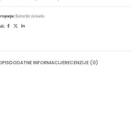
горија:
Baterije za kadu
li:
OPIS
DODATNE INFORMACIJE
RECENZIJE (0)