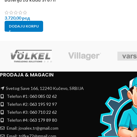
3.720,00
рсд
DODAJ U KORPU
PRODAJA & MAGACIN
Svetog Save 166, 12240 Kučevo, SRBIJA
Telefon #1:
060 085 02 62
Telefon #2:
063 195 92 97
Telefon #3:
060 710 22 62
Telefon #4:
063 179 89 80
Email: jovalex.tr@gmail.com
Email: trifke72@gmail.com