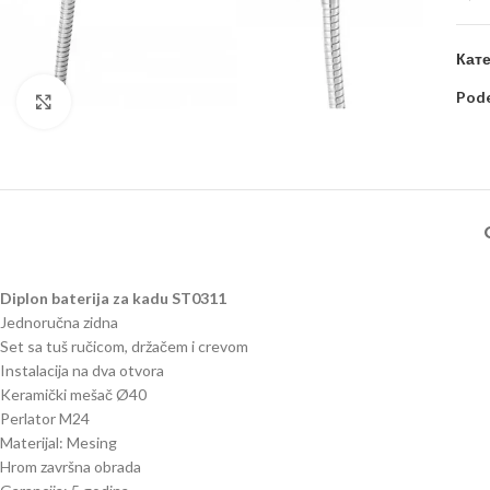
Кате
Pode
Kliknite za uvećanje
Diplon baterija za kadu ST0311
Jednoručna zidna
Set sa tuš ručicom, držačem i crevom
Instalacija na dva otvora
Keramički mešač Ø40
Perlator M24
Materijal: Mesing
Hrom završna obrada