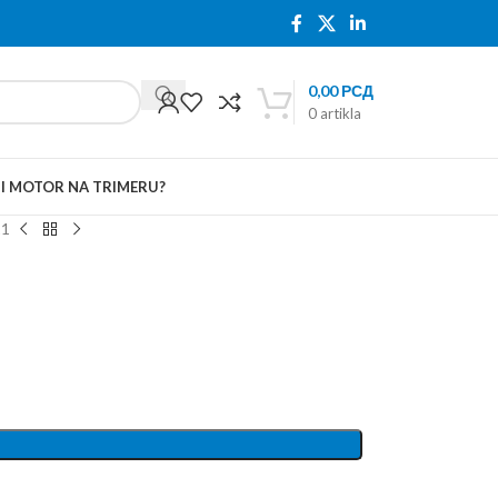
0,00
РСД
0
artikla
TI MOTOR NA TRIMERU?
11