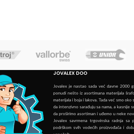
JOVALEX DOO
Jovalex je nastao sada već davne 2000 go
ponudi nešto iz asortimana materijala šrafo
materijala i boja i lakova. Tada već smo oko s
da intenzivno sarađuju sa nama, a kasnije s
da proširimo asortiman i uđemo u neke nov
Jovalex savrmena trgovinska radnja sa 
podrškom svih vodećih proizvođača i doba