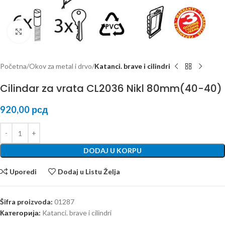
Kliknite za uvećanje
Početna
Okov za metal i drvo
Katanci. brave i cilindri
Cilindar za vrata CL2036 Nikl 80mm(40-40)
920,00
рсд
DODAJ U KORPU
Uporedi
Dodaj u Listu Želja
Šifra proizvoda:
01287
Категорија:
Katanci. brave i cilindri