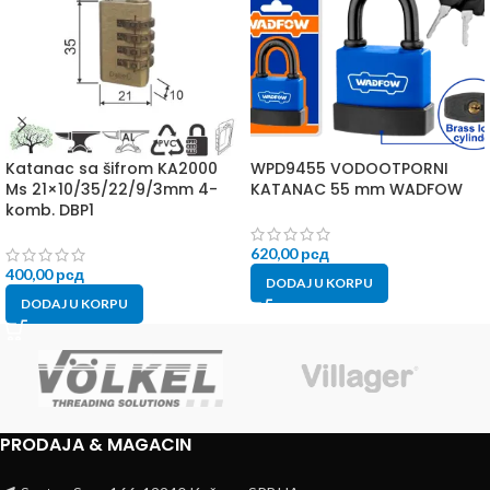
Katanac sa šifrom KA2000
WPD9455 VODOOTPORNI
Ms 21×10/35/22/9/3mm 4-
KATANAC 55 mm WADFOW
komb. DBP1
620,00
рсд
400,00
рсд
DODAJ U KORPU
DODAJ U KORPU
PRODAJA & MAGACIN