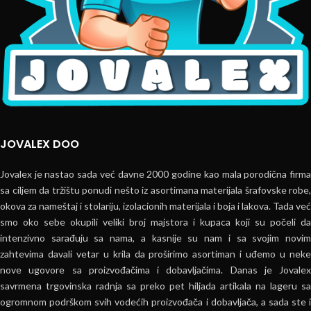
JOVALEX DOO
Jovalex je nastao sada već davne 2000 godine kao mala porodična firma
sa ciljem da tržištu ponudi nešto iz asortimana materijala šrafovske robe,
okova za nameštaj i stolariju, izolacionih materijala i boja i lakova. Tada već
smo oko sebe okupili veliki broj majstora i kupaca koji su počeli da
intenzivno sarađuju sa nama, a kasnije su nam i sa svojim novim
zahtevima davali vetar u krila da proširimo asortiman i uđemo u neke
nove ugovore sa proizvođačima i dobavljačima. Danas je Jovalex
savrmena trgovinska radnja sa preko pet hiljada artikala na lageru sa
ogromnom podrškom svih vodećih proizvođača i dobavljača, a sada ste i