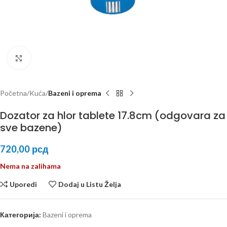
Kliknite za uvećanje
Početna
Kuća
Bazeni i oprema
Dozator za hlor tablete 17.8cm (odgovara za
sve bazene)
720,00
рсд
Nema na zalihama
Uporedi
Dodaj u Listu Želja
Категорија:
Bazeni i oprema