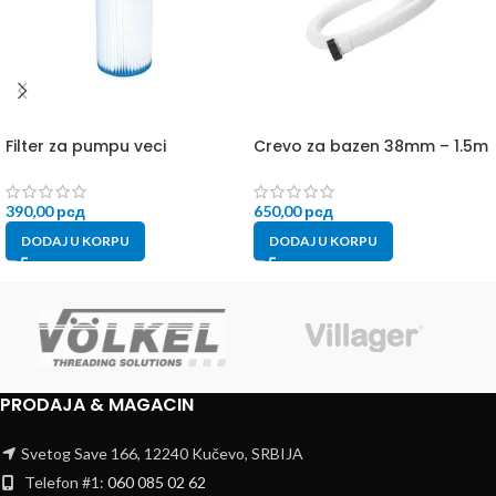
Filter za pumpu veci
Crevo za bazen 38mm – 1.5m
390,00
рсд
650,00
рсд
DODAJ U KORPU
DODAJ U KORPU
PRODAJA & MAGACIN
Svetog Save 166, 12240 Kučevo, SRBIJA
Telefon #1:
060 085 02 62