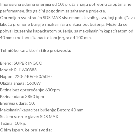
Impresivna udarna energija od 10J pruža snagu potrebnu za optimalne
performanse, što ga čini pogodnim za zahtevne projekte.
Opremljen svestranim SDS MAX sistemom steznih glava, koji poboljšava
lakoću promene burgije i maksimizira efikasnost bušenja. Može da se
pohvali izuzetnim kapacitetom bušenja, sa maksimalnim kapacitetom od
40 mm u betonu i kapacitetom jezgra od 100 mm.
Tehničke karakteristike proizvoda:
Brend: SUPER INGCO
Model: RH1600388
Napon: 220-240V~50/60Hz
Ulazna snaga: 1600W
Brzina bez opterećenja: 630rpm
Brzina udara: 3850 bpm
Energija udara: 10J
Maksimalni kapacitet bušenja: Beton: 40 mm
Sistem stezne glave: SDS MAX
Težina: 10 kg.
Obim isporuke proizvoda: