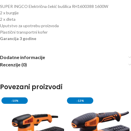
SUPER INGCO Električna čekić bušilica RH1600388 1600W
2 x burgije
2 x dleta
Uputstvo za upotrebu proizvoda
Plastični transportni kofer
Garancija 3 godine
Dodatne informacije
Recenzije (0)
Povezani proizvodi
-10%
-13%