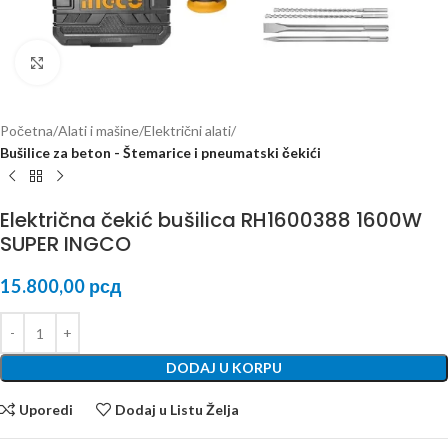
Kliknite za uvećanje
Početna
Alati i mašine
Električni alati
Bušilice za beton - Štemarice i pneumatski čekići
Električna čekić bušilica RH1600388 1600W
SUPER INGCO
15.800,00
рсд
DODAJ U KORPU
Uporedi
Dodaj u Listu Želja