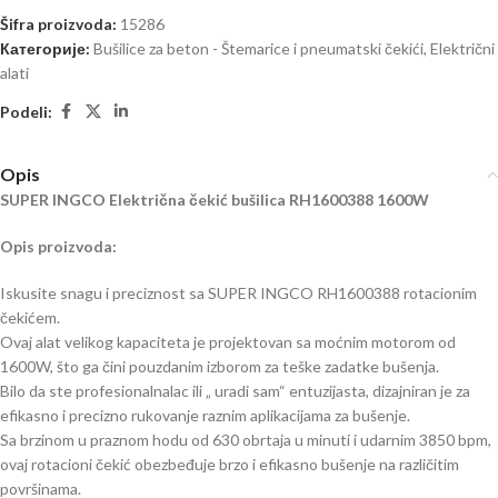
Šifra proizvoda:
15286
Категорије:
Bušilice za beton - Štemarice i pneumatski čekići
,
Električni
alati
Podeli:
Opis
SUPER INGCO Električna čekić bušilica RH1600388 1600W
Opis proizvoda:
Iskusite snagu i preciznost sa SUPER INGCO RH1600388 rotacionim
čekićem.
Ovaj alat velikog kapaciteta je projektovan sa moćnim motorom od
1600W, što ga čini pouzdanim izborom za teške zadatke bušenja.
Bilo da ste profesionalnalac ili „ uradi sam“ entuzijasta, dizajniran je za
efikasno i precizno rukovanje raznim aplikacijama za bušenje.
Sa brzinom u praznom hodu od 630 obrtaja u minuti i udarnim 3850 bpm,
ovaj rotacioni čekić obezbeđuje brzo i efikasno bušenje na različitim
površinama.