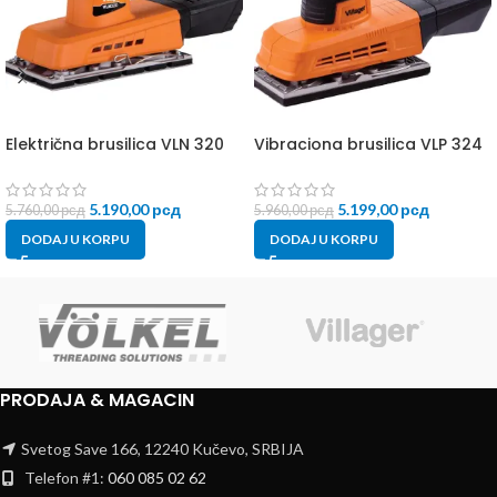
Električna brusilica VLN 320
Vibraciona brusilica VLP 324
5.190,00
рсд
5.199,00
рсд
5.760,00
рсд
5.960,00
рсд
DODAJ U KORPU
DODAJ U KORPU
PRODAJA & MAGACIN
Svetog Save 166, 12240 Kučevo, SRBIJA
Telefon #1:
060 085 02 62