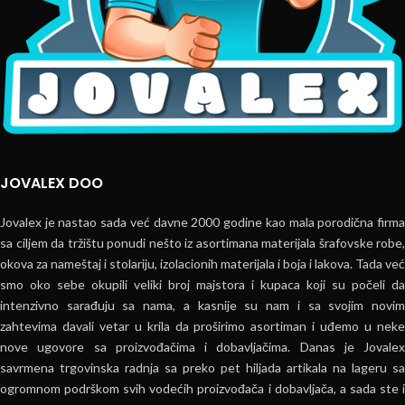
JOVALEX DOO
Jovalex je nastao sada već davne 2000 godine kao mala porodična firma
sa ciljem da tržištu ponudi nešto iz asortimana materijala šrafovske robe,
okova za nameštaj i stolariju, izolacionih materijala i boja i lakova. Tada već
smo oko sebe okupili veliki broj majstora i kupaca koji su počeli da
intenzivno sarađuju sa nama, a kasnije su nam i sa svojim novim
zahtevima davali vetar u krila da proširimo asortiman i uđemo u neke
nove ugovore sa proizvođačima i dobavljačima. Danas je Jovalex
savrmena trgovinska radnja sa preko pet hiljada artikala na lageru sa
ogromnom podrškom svih vodećih proizvođača i dobavljača, a sada ste i