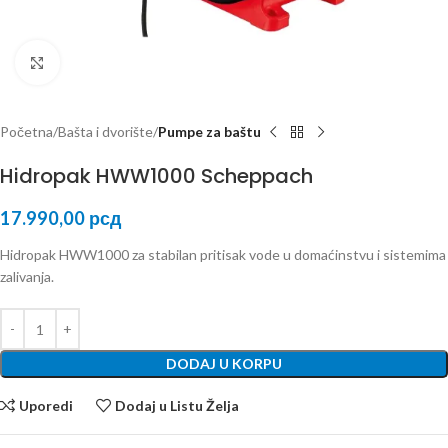
Kliknite za uvećanje
Početna
Bašta i dvorište
Pumpe za baštu
Hidropak HWW1000 Scheppach
17.990,00
рсд
Hidropak HWW1000 za stabilan pritisak vode u domaćinstvu i sistemima
zalivanja.
DODAJ U KORPU
Uporedi
Dodaj u Listu Želja