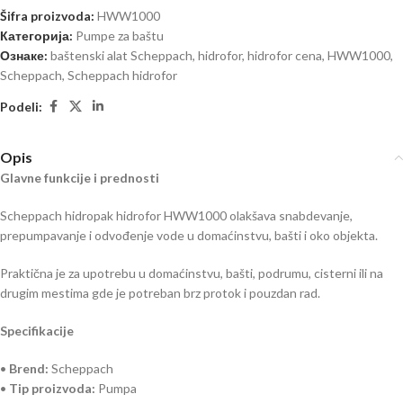
Šifra proizvoda:
HWW1000
Категорија:
Pumpe za baštu
Ознаке:
baštenski alat Scheppach
,
hidrofor
,
hidrofor cena
,
HWW1000
,
Scheppach
,
Scheppach hidrofor
Podeli:
Opis
Glavne funkcije i prednosti
Scheppach hidropak hidrofor HWW1000 olakšava snabdevanje,
prepumpavanje i odvođenje vode u domaćinstvu, bašti i oko objekta.
Praktična je za upotrebu u domaćinstvu, bašti, podrumu, cisterni ili na
drugim mestima gde je potreban brz protok i pouzdan rad.
Specifikacije
•
Brend:
Scheppach
•
Tip proizvoda:
Pumpa