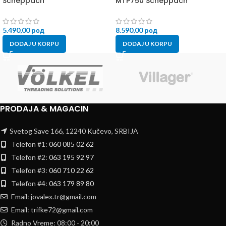
Scheppach
MTP750 Scheppach
5.490,00
рсд
8.590,00
рсд
DODAJ U KORPU
DODAJ U KORPU
PRODAJA & MAGACIN
Svetog Save 166, 12240 Kučevo, SRBIJA
Telefon #1:
060 085 02 62
Telefon #2:
063 195 92 97
Telefon #3:
060 710 22 62
Telefon #4:
063 179 89 80
Email: jovalex.tr@gmail.com
Email: trifke72@gmail.com
Radno Vreme: 08:00 - 20:00