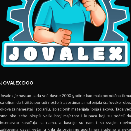
JOVALEX DOO
Jovalex je nastao sada već davne 2000 godine kao mala porodična firma
sa ciljem da tržištu ponudi nešto iz asortimana materijala šrafovske robe,
okova za nameštaj i stolariju, izolacionih materijala i boja i lakova. Tada već
smo oko sebe okupili veliki broj majstora i kupaca koji su počeli da
intenzivno sarađuju sa nama, a kasnije su nam i sa svojim novim
zahtevima davali vetar u krila da proširimo asortiman i uđemo u neke