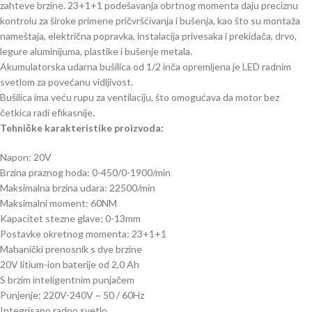
zahteve brzine. 23+1+1 podešavanja obrtnog momenta daju preciznu
kontrolu za široke primene pričvršćivanja i bušenja, kao što su montaža
nameštaja, električna popravka, instalacija privesaka i prekidača, drvo,
legure aluminijuma, plastike i bušenje metala.
Akumulatorska udarna bušilica od 1/2 inča opremljena je LED radnim
svetlom za povećanu vidljivost.
Bušilica ima veću rupu za ventilaciju, što omogućava da motor bez
četkica radi efikasnije
.
Tehničke karakteristike proizvoda:
Napon: 20V
Brzina praznog hoda: 0-450/0-1900/min
Maksimalna brzina udara: 22500/min
Maksimalni moment: 60NM
Kapacitet stezne glave: 0-13mm
Postavke okretnog momenta: 23+1+1
Mahanički prenosnik s dve brzine
20V litium-ion baterije od 2,0 Ah
S brzim inteligentnim punjačem
Punjenje: 220V-240V ~ 50 / 60Hz
Integrisano radno svetlo