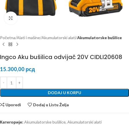
Kliknite za uvećanje
Početna
Alati i mašine
Akumulatorski alati
Akumulatorske bušilice
Ingco Aku bušilica odvijač 20V CIDLI20608
15.300,00
рсд
DODAJ U KORPU
Uporedi
Dodaj u Listu Želja
Категорије:
Akumulatorske bušilice
,
Akumulatorski alati