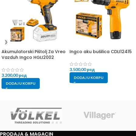
Akumulatorski Pištolj Za Vreo
Ingco aku bušilica CDLI12415
Vazduh Ingco HGLI2002
3.500,00
рсд
3.200,00
рсд
DODAJ U KORPU
DODAJ U KORPU
PRODAJA & MAGACIN