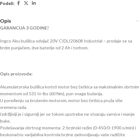
Podeli:
Opis
GARANCIJA 3 GODINE!
Ingco Aku bušilica odvijač 20V CIDLI20608 Industrial – prodaje se sa
brzim punjačem, dve baterije od 2 Ah i torbom.
Opis proizvoda:
Akumulatorska bušilica koristi motor bez četkica sa maksimalnim obrtnim
momentom od 531 In-lbs (60 Nm), pun snage bušenja.
U poređenju sa brušenim motorom, motor bez četkica pruža više
vremena rada.
Izdržljiviji je i sigurniji jer se tokom upotrebe ne stvaraju varnice i manje
buke.
Podešavanja obrtnog momenta: 2-brzinski režim (0-450/0-1900 o/min) i
beskonačno varijabilna kontrola brzine zadovoljavaju vaše različite