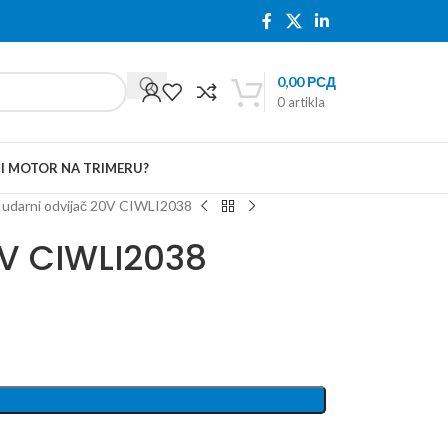
0,00
РСД
0
artikla
TI MOTOR NA TRIMERU?
 udarni odvijač 20V CIWLI2038
0V CIWLI2038