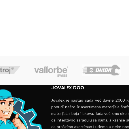
JOVALEX DOO
Jovalex je nastao sada već davne 2000 go
ponudi nešto iz asortimana materijala šrafo
materijala i boja i lakova. Tada već smo oko s
da intenzivno sarađuju sa nama, a kasnije s
da proširimo asortiman i uđemo u neke nov