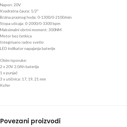
Napon: 20V
Kvadratna čaura: 1/2″
Brzina praznog hoda: 0-1300/0-2100/min
Stopa uticaja: 0-2000/0-3300 bpm
Maksimalni obrtni moment: 300NM
Motor bez četkica
Integrisano radno svetlo
LED indikator napajanja baterije
Obim isporuke:
2 x 20V 2.0Ah baterija
1 x punjač
3 x utičnica: 17, 19, 21 mm
Kofer
Povezani proizvodi