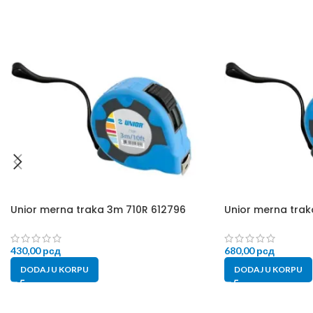
Unior merna traka 3m 710R 612796
Unior merna trak
430,00
рсд
680,00
рсд
DODAJ U KORPU
DODAJ U KORPU