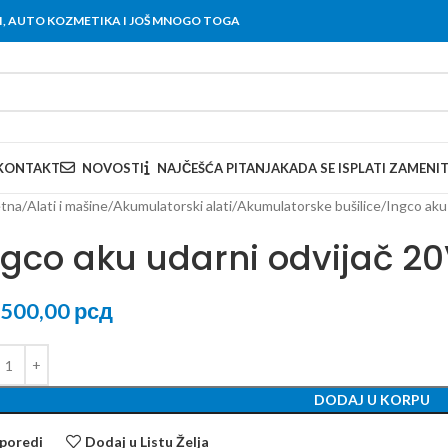
OVI, AUTO KOZMETIKA I JOŠ MNOGO TOGA
KONTAKT
NOVOSTI
NAJČEŠĆA PITANJA
KADA SE ISPLATI ZAMENI
tna
Alati i mašine
Akumulatorski alati
Akumulatorske bušilice
Ingco aku
ngco aku udarni odvijač 2
.500,00
рсд
DODAJ U KORPU
poredi
Dodaj u Listu Želja