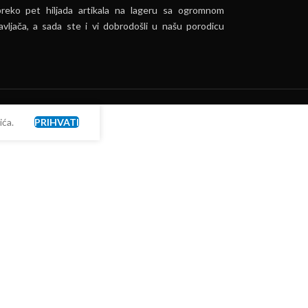
preko pet hiljada artikala na lageru sa ogromnom
vljača, a sada ste i vi dobrodošli u našu porodicu
ća.
PRIHVATI