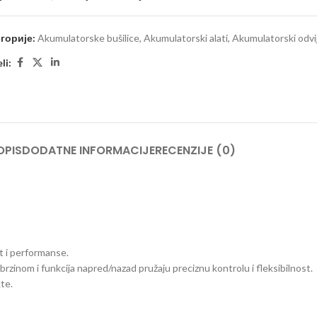
горије:
Akumulatorske bušilice
,
Akumulatorski alati
,
Akumulatorski odvi
li:
OPIS
DODATNE INFORMACIJE
RECENZIJE (0)
 i performanse.
zinom i funkcija napred/nazad pružaju preciznu kontrolu i fleksibilnost.
te.