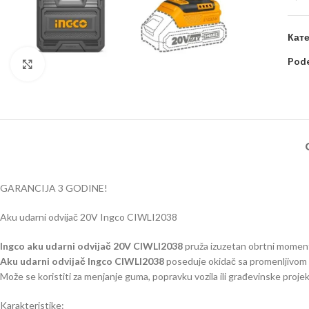
Кате
Pode
Kliknite za uvećanje
GARANCIJA 3 GODINE!
Aku udarni odvijač 20V Ingco CIWLI2038
Ingco aku udarni odvijač 20V CIWLI2038
pruža izuzetan obrtni moment
Aku udarni odvijač Ingco CIWLI2038
poseduje okidač sa promenljivom br
Može se koristiti za menjanje guma, popravku vozila ili građevinske projek
Karakteristike: