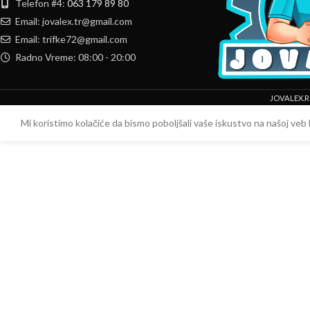
Telefon #4:
063 179 89 80
Email: jovalex.tr@gmail.com
Email: trifke72@gmail.com
Radno Vreme: 08:00 - 20:00
JOVALEX.R
Mi koristimo kolačiće da bismo poboljšali vaše iskustvo na našoj veb