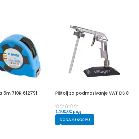
a 5m 710R 612791
Pištolj za podmazivanje VAT DS 8
1.100,00
рсд
DODAJ U KORPU