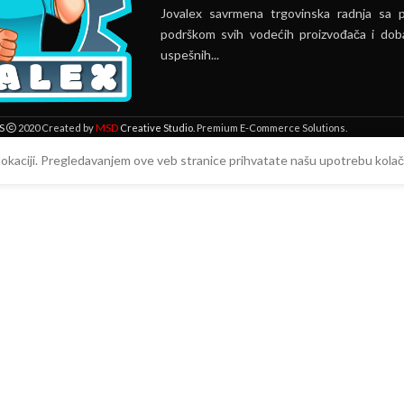
Jovalex savrmena trgovinska radnja sa 
podrškom svih vodećih proizvođača i doba
uspešnih...
MSD
S
2020 Created by
Creative Studio
. Premium E-Commerce Solutions.
 lokaciji. Pregledavanjem ove veb stranice prihvatate našu upotrebu kolači