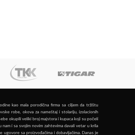
dine kao mala porodična firma sa ciljem da tržištu
vske robe, okova za nameštaj i stolariju, izolacionih
ebe okupili veliki broj majstora i kupaca koji su počeli
u nam i sa svojim novim zahtevima davali vetar u krila
e ugovore sa proizvođačima i dobavljačima. Danas je