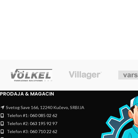
PRODAJA & MAGACIN
Svetog Save 166, 12240 Kučevo, SRBIJA
Telefon #1:
060 085 02 62
Telefon #2:
063 195 92 97
Telefon #3:
060 710 22 62