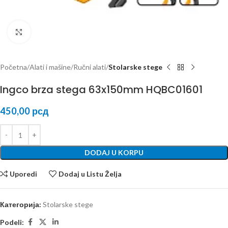
Kliknite za uvećanje
Početna
Alati i mašine
Ručni alati
Stolarske stege
Ingco brza stega 63x150mm HQBC01601
450,00
рсд
DODAJ U KORPU
Uporedi
Dodaj u Listu Želja
Категорија:
Stolarske stege
Podeli: