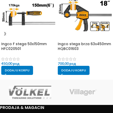
Ingco F stega 50x150mm
Ingco stega brza 63x450mm
HFC020501
HQBC01603
450,00
рсд
700,00
рсд
DODAJ U KORPU
DODAJ U KORPU
PRODAJA & MAGACIN