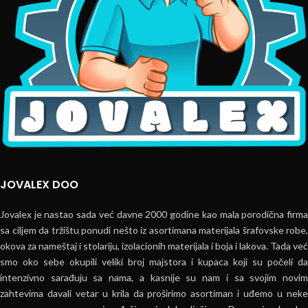
JOVALEX DOO
Jovalex je nastao sada već davne 2000 godine kao mala porodična firma
sa ciljem da tržištu ponudi nešto iz asortimana materijala šrafovske robe,
okova za nameštaj i stolariju, izolacionih materijala i boja i lakova. Tada već
smo oko sebe okupili veliki broj majstora i kupaca koji su počeli da
intenzivno sarađuju sa nama, a kasnije su nam i sa svojim novim
zahtevima davali vetar u krila da proširimo asortiman i uđemo u neke