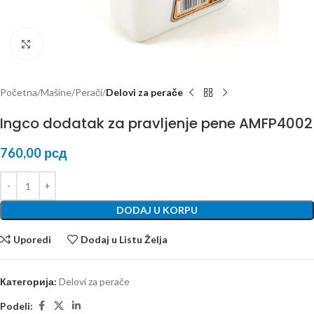
Kliknite za uvećanje
Početna
Mašine
Perači
Delovi za perače
Ingco dodatak za pravljenje pene AMFP4002
760,00
рсд
DODAJ U KORPU
Uporedi
Dodaj u Listu Želja
Категорија:
Delovi za perače
Podeli: