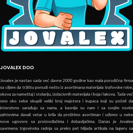
JOVALEX DOO
Jovalex je nastao sada već davne 2000 godine kao mala porodična firma
sa ciljem da tržištu ponudi nešto iz asortimana materijala šrafovske robe,
okova za nameštaj i stolariju, izolacionih materijala i boja i lakova. Tada već
smo oko sebe okupili veliki broj majstora i kupaca koji su počeli da
intenzivno sarađuju sa nama, a kasnije su nam i sa svojim novim
zahtevima davali vetar u krila da proširimo asortiman i uđemo u neke
nove ugovore sa proizvođačima i dobavljačima. Danas je Jovalex
savrmena trgovinska radnja sa preko pet hiljada artikala na lageru sa