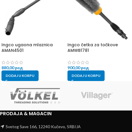
Ingco ugaona mlaznica
Ingco četka za točkove
AMAN4501
AMWB1781
880,00
рсд
900,00
рсд
DODAJ U KORPU
DODAJ U KORPU
PRODAJA & MAGACIN
Svetog Save 166, 12240 Kučevo, SRBIJA