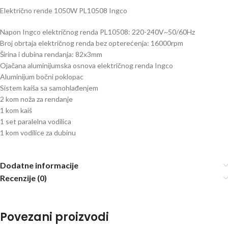
Električno rende 1050W PL10508 Ingco
Napon Ingco električnog renda PL10508: 220-240V~50/60Hz
Broj obrtaja električnog renda bez opterećenja: 16000rpm
Širina i dubina rendanja: 82x3mm
Ojačana aluminijumska osnova električnog renda Ingco
Aluminijum bočni poklopac
Sistem kaiša sa samohlađenjem
2 kom noža za rendanje
1 kom kaiš
1 set paralelna vodilica
1 kom vodilice za dubinu
Dodatne informacije
Recenzije (0)
Povezani proizvodi