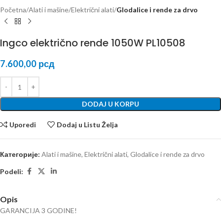
Početna
Alati i mašine
Električni alati
Glodalice i rende za drvo
Ingco električno rende 1050W PL10508
7.600,00
рсд
DODAJ U KORPU
Uporedi
Dodaj u Listu Želja
Категорије:
Alati i mašine
,
Električni alati
,
Glodalice i rende za drvo
Podeli:
Opis
GARANCIJA 3 GODINE!