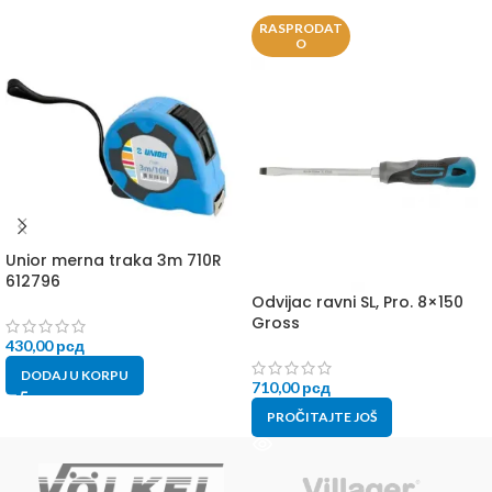
RASPRODAT
O
Unior merna traka 3m 710R
612796
Odvijac ravni SL, Pro. 8×150
Gross
430,00
рсд
DODAJ U KORPU
710,00
рсд
PROČITAJTE JOŠ