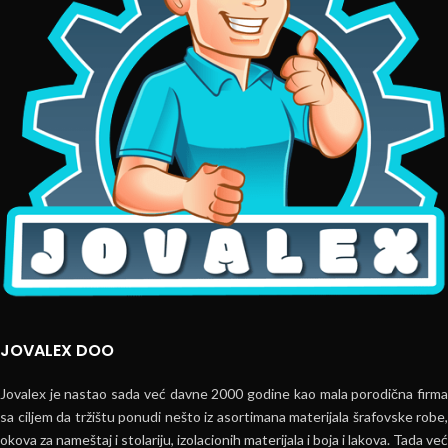
JOVALEX DOO
Jovalex je nastao sada već davne 2000 godine kao mala porodična firma
sa ciljem da tržištu ponudi nešto iz asortimana materijala šrafovske robe,
okova za nameštaj i stolariju, izolacionih materijala i boja i lakova. Tada već