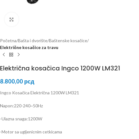
Kliknite za uvećanje
Početna
Bašta i dvorište
Baštenske kosačice
Električne kosačice za travu
Električna kosačica Ingco 1200W LM321
8.800,00
рсд
Ingco Kosačica Električna 1200W LM321
Napon:220-240~50Hz
-Ulazna snaga:1200W
-Motor sa ugljenicnim cetkicama