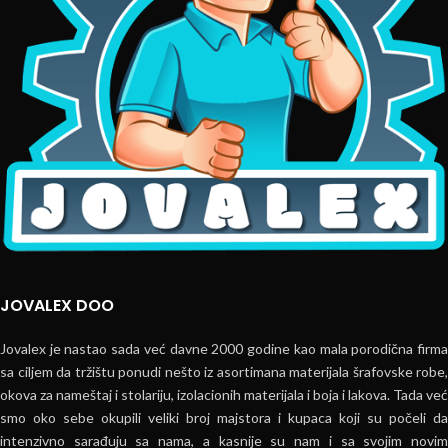
JOVALEX DOO
Jovalex je nastao sada već davne 2000 godine kao mala porodična firma
sa ciljem da tržištu ponudi nešto iz asortimana materijala šrafovske robe,
okova za nameštaj i stolariju, izolacionih materijala i boja i lakova. Tada već
smo oko sebe okupili veliki broj majstora i kupaca koji su počeli da
intenzivno sarađuju sa nama, a kasnije su nam i sa svojim novim