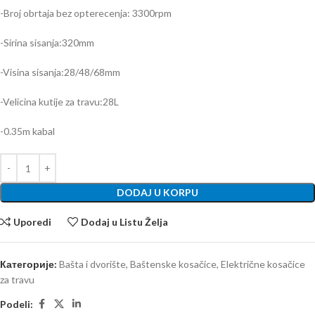
-Broj obrtaja bez opterecenja: 3300rpm
-Sirina sisanja:320mm
-Visina sisanja:28/48/68mm
-Velicina kutije za travu:28L
-0.35m kabal
DODAJ U KORPU
Uporedi
Dodaj u Listu Želja
Категорије:
Bašta i dvorište
,
Baštenske kosačice
,
Električne kosačice
za travu
Podeli: