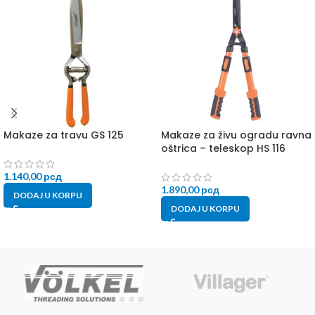
Makaze za travu GS 125
Makaze za živu ogradu ravna
oštrica – teleskop HS 116
1.140,00
рсд
1.890,00
рсд
DODAJ U KORPU
DODAJ U KORPU