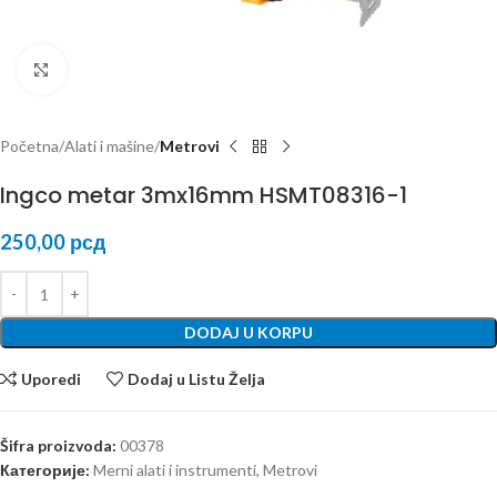
Kliknite za uvećanje
Početna
Alati i mašine
Metrovi
Ingco metar 3mx16mm HSMT08316-1
250,00
рсд
DODAJ U KORPU
Uporedi
Dodaj u Listu Želja
Šifra proizvoda:
00378
Категорије:
Merni alati i instrumenti
,
Metrovi