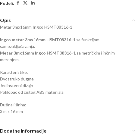
Podeli:
Opis
Metar 3mx16mm Ingco HSMT08316-1
Ingco metar 3mx16mm HSMT08316-1
sa funkcijom
samozaključavanja.
Metar 3mx16mm Ingco HSMT08316-1
sa metričkim i inčnim
merenjem.
Karakteristike:
Dvostruko dugme
Jedinstveni dizajn
Poklopac od čistog ABS materijala
Dužina i širina:
3 m x 16 mm
Dodatne informacije