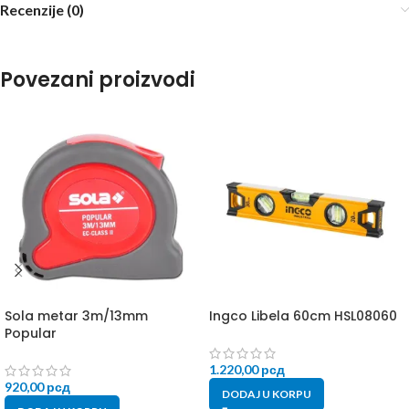
Recenzije (0)
Povezani proizvodi
Sola metar 3m/13mm
Ingco Libela 60cm HSL08060
Popular
1.220,00
рсд
920,00
рсд
DODAJ U KORPU