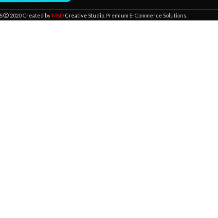
MSD
S
2020 Created by
Creative Studio
. Premium E-Commerce Solutions.
 lokaciji. Pregledavanjem ove veb stranice prihvatate našu upotrebu kolači