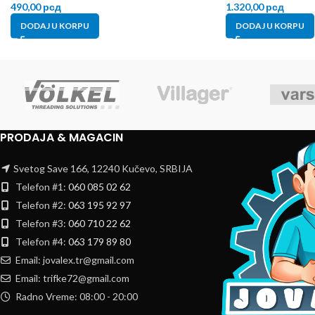
490,00
рсд
1.320,00
рсд
DODAJ U KORPU
DODAJ U KORPU
PRODAJA & MAGACIN
Svetog Save 166, 12240 Kučevo, SRBIJA
Telefon #1:
060 085 02 62
Telefon #2:
063 195 92 97
Telefon #3:
060 710 22 62
Telefon #4:
063 179 89 80
Email: jovalex.tr@gmail.com
Email: trifke72@gmail.com
Radno Vreme: 08:00 - 20:00