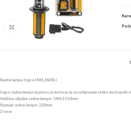
Кате
Pode
Kliknite za uvećanje
Radna lampa Ingco HWL3600LI
Ingco radna lampa izuzetno je korisna za osvetljavanje teško dostupnih m
Veličina viljuške radne lampe: 540x1150mm
Razmak radne lampe: 220mm
3 tone