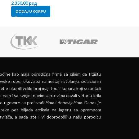
2.350,00
рсд
2.500,00
рсд
DODAJ U KORPU
DODAJ U KORP
dine kao mala porodična firma sa ciljem da tržištu
vske robe, okova za nameštaj i stolariju, izolacionih
ebe okupili veliki broj majstora i kupaca koji su počeli
u nam i sa svojim novim zahtevima davali vetar u krila
e ugovore sa proizvođačima i dobavljačima. Danas je
preko pet hiljada artikala na lageru sa ogromnom
vljača, a sada ste i vi dobrodošli u našu porodicu