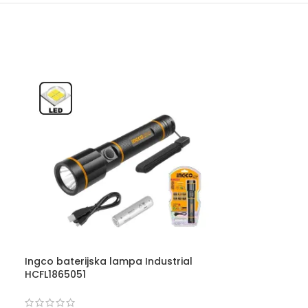
Ingco baterijska lampa Industrial
Ingco radna 
HCFL1865051
HWLI35261