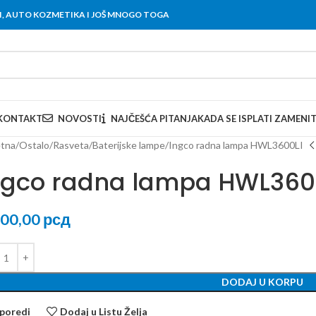
OVI, AUTO KOZMETIKA I JOŠ MNOGO TOGA
KONTAKT
NOVOSTI
NAJČEŠĆA PITANJA
KADA SE ISPLATI ZAMENI
tna
Ostalo
Rasveta
Baterijske lampe
Ingco radna lampa HWL3600LI
ngco radna lampa HWL360
100,00
рсд
DODAJ U KORPU
poredi
Dodaj u Listu Želja