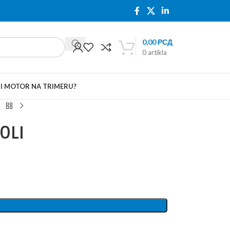
0,00
РСД
0
artikla
TI MOTOR NA TRIMERU?
0LI