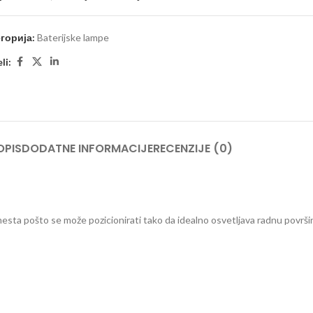
горија:
Baterijske lampe
li:
OPIS
DODATNE INFORMACIJE
RECENZIJE (0)
esta pošto se može pozicionirati tako da idealno osvetljava radnu površin