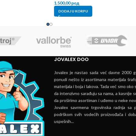
1.500,00
рсд
DODAJ U KORPU
JOVALEX DOO
Jovalex je nastao sada već davne 2000 go
ponudi nešto iz asortimana materijala šrafo
materijala i boja i lakova. Tada već smo oko s
da intenzivno sarađuju sa nama, a kasnije s
da proširimo asortiman i uđemo u neke nov
Jovalex savrmena trgovinska radnja sa 
podrškom svih vodećih proizvođača i doba
uspešnih...