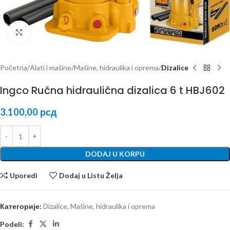
Kliknite za uvećanje
Početna
Alati i mašine
Mašine, hidraulika i oprema
Dizalice
Ingco Ručna hidraulična dizalica 6 t HBJ602
3.100,00
рсд
DODAJ U KORPU
Uporedi
Dodaj u Listu Želja
Категорије:
Dizalice
,
Mašine, hidraulika i oprema
Podeli: