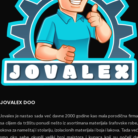
JOVALEX DOO
Jovalex je nastao sada već davne 2000 godine kao mala porodična firma
sa ciljem da tržištu ponudi nešto iz asortimana materijala šrafovske robe,
okova za nameštaj i stolariju, izolacionih materijala i boja i lakova. Tada već
smo oko sebe okupili veliki broj majstora i kupaca koji su počeli da