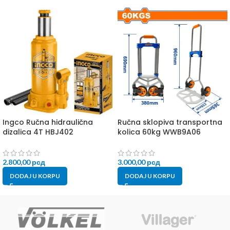
Ingco Ručna hidraulična
Ručna sklopiva transportna
dizalica 4T HBJ402
kolica 60kg WWB9A06
2.800,00
рсд
3.000,00
рсд
DODAJ U KORPU
DODAJ U KORPU