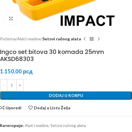
Kliknite za uvećanje
Početna
Alati i mašine
Setovi ručnog alata
Ingco set bitova 30 komada 25mm
AKSD68303
1.150,00
рсд
DODAJ U KORPU
Uporedi
Dodaj u Listu Želja
Категорије:
Alati i mašine
,
Setovi ručnog alata