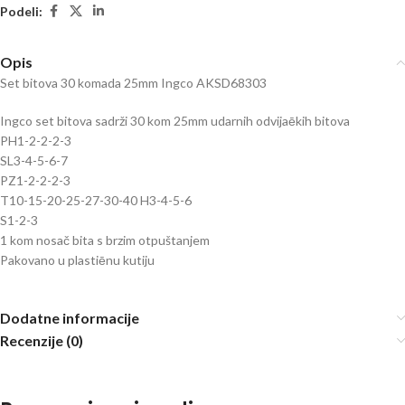
Podeli:
Opis
Set bitova 30 komada 25mm Ingco AKSD68303
Ingco set bitova sadrži 30 kom 25mm udarnih odvijaēkih bitova
PH1-2-2-2-3
SL3-4-5-6-7
PZ1-2-2-2-3
T10-15-20-25-27-30-40 H3-4-5-6
S1-2-3
1 kom nosač bita s brzim otpuštanjem
Pakovano u plastiēnu kutiju
Dodatne informacije
Recenzije (0)