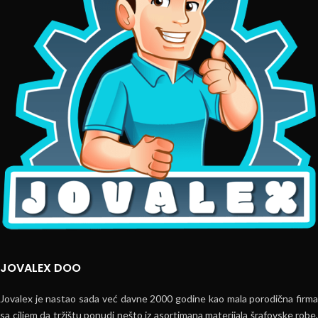
JOVALEX DOO
Jovalex je nastao sada već davne 2000 godine kao mala porodična firma
sa ciljem da tržištu ponudi nešto iz asortimana materijala šrafovske robe,