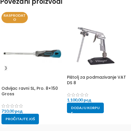
Povezani proizvodi
RASPRODAT
O
Pištolj za podmazivanje VAT
DS 8
Odvijac ravni SL, Pro. 8×150
Gross
1.100,00
рсд
DODAJ U KORPU
710,00
рсд
PROČITAJTE JOŠ