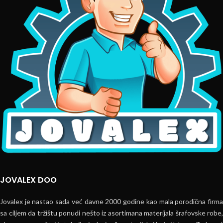
JOVALEX DOO
Jovalex je nastao sada već davne 2000 godine kao mala porodična firma
sa ciljem da tržištu ponudi nešto iz asortimana materijala šrafovske robe,