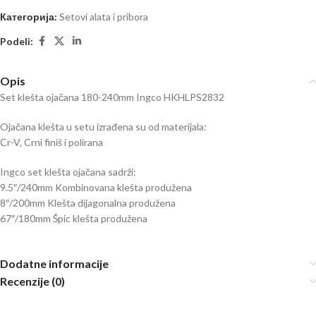
Категорија:
Setovi alata i pribora
Podeli:
Opis
Set klešta ojačana 180-240mm Ingco HKHLPS2832
Ojačana klešta u setu izrađena su od materijala:
Cr-V, Crni finiš i polirana
Ingco set klešta ojačana sadrži:
9.5″/240mm Kombinovana klešta produžena
8″/200mm Klešta dijagonalna produžena
67″/180mm Špic klešta produžena
Dodatne informacije
Recenzije (0)