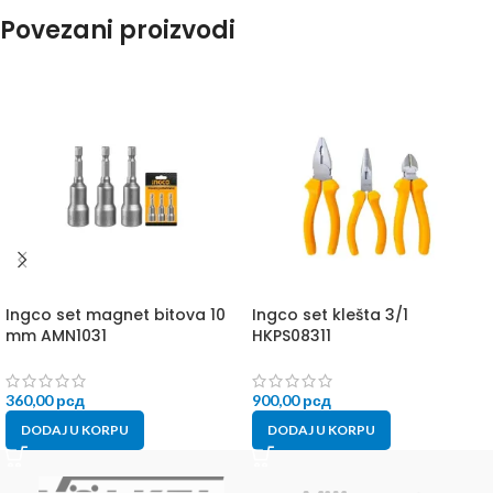
Povezani proizvodi
Ingco set magnet bitova 10
Ingco set klešta 3/1
mm AMN1031
HKPS08311
360,00
рсд
900,00
рсд
DODAJ U KORPU
DODAJ U KORPU