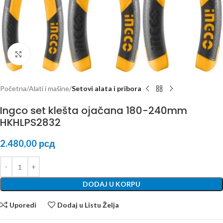
Kliknite za uvećanje
Početna
Alati i mašine
Setovi alata i pribora
Ingco set klešta ojačana 180-240mm
HKHLPS2832
2.480,00
рсд
DODAJ U KORPU
Uporedi
Dodaj u Listu Želja