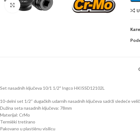
Kliknite za uvećanje
U
Кате
Pode
Set nasadnih ključeva 10/1 1/2″ Ingco HKISSD12102L
10-delni set 1/2“ dugačkih udarnih nasadnih ključeva sadrži sledeće vel
Dužina seta nasadnih ključeva: 78mm
Materijal: CrMo
Termiēki tretirano
Pakovano u plastiēnu visilicu