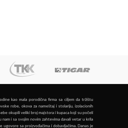
dine kao mala porodična firma sa ciljem da tržištu
vske robe, okova za nameštaj i stolariju, izolacionih
ebe okupili veliki broj majstora i kupaca koji su počeli
u nam i sa svojim novim zahtevima davali vetar u krila
e ugovore sa proizvođačima i dobavljačima. Danas je