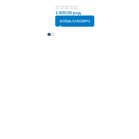
1.400,00
рсд
DODAJ U KORPU