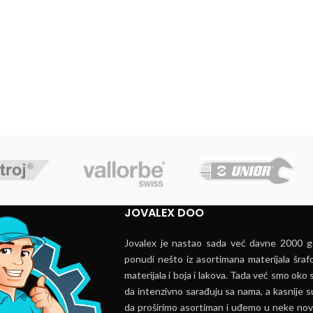
JOVALEX DOO
Jovalex je nastao sada već davne 2000 go
ponudi nešto iz asortimana materijala šrafo
materijala i boja i lakova. Tada već smo oko s
da intenzivno sarađuju sa nama, a kasnije s
da proširimo asortiman i uđemo u neke nov