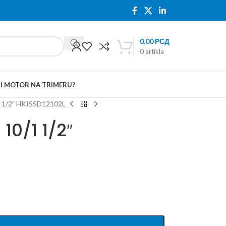
0,00
РСД
0
artikla
TI MOTOR NA TRIMERU?
/1 1/2″ HKISSD12102L
10/1 1/2″