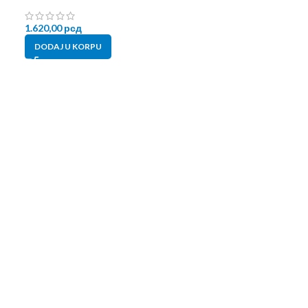
1.620,00
рсд
2.480,00
рсд
DODAJ U KORPU
DODAJ U KORP