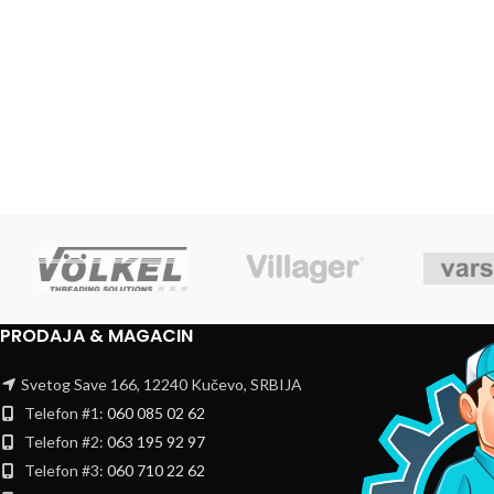
PRODAJA & MAGACIN
Svetog Save 166, 12240 Kučevo, SRBIJA
Telefon #1:
060 085 02 62
Telefon #2:
063 195 92 97
Telefon #3:
060 710 22 62