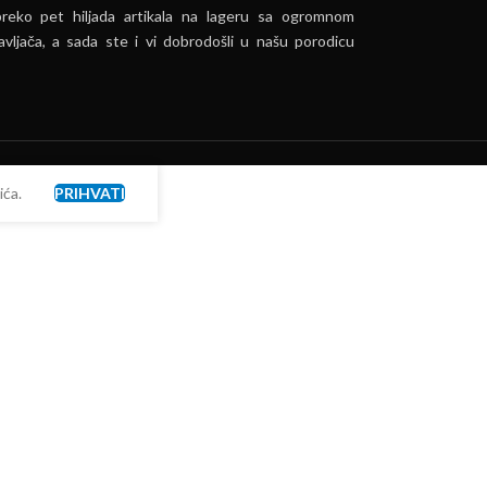
preko pet hiljada artikala na lageru sa ogromnom
vljača, a sada ste i vi dobrodošli u našu porodicu
ća.
PRIHVATI