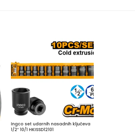
Ingco set udarnih nasadnih ključeva
Ingco set kle
1/2″ 10/1 HKISSD12101
HKHLPS2832