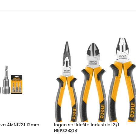
tova AMN1231 12mm
Ingco set klešta Industrial 3/1
HKPS28318