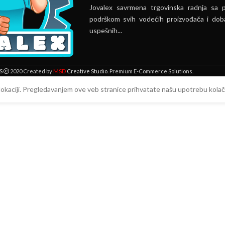
Jovalex savrmena trgovinska radnja sa 
podrškom svih vodećih proizvođača i doba
uspešnih...
MSD
S
2020 Created by
Creative Studio
. Premium E-Commerce Solutions.
 lokaciji. Pregledavanjem ove veb stranice prihvatate našu upotrebu kolači