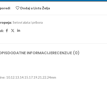
poredi
Dodaj u Listu Želja
горија:
Setovi alata i pribora
li:
OPIS
DODATNE INFORMACIJE
RECENZIJE (0)
ičine: 10.12.13.14.15.17.19.21.22.24mm