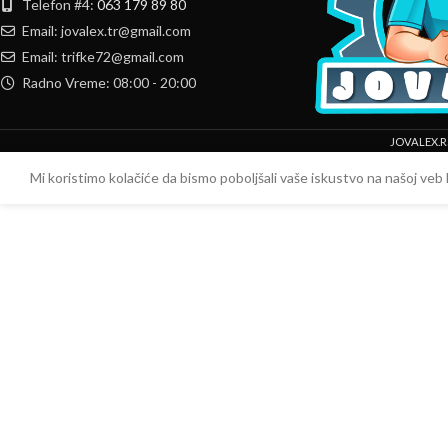
Telefon #4:
063 179 89 80
Email: jovalex.tr@gmail.com
Email: trifke72@gmail.com
Radno Vreme: 08:00 - 20:00
JOVALEX.R
Mi koristimo kolačiće da bismo poboljšali vaše iskustvo na našoj veb