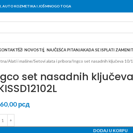
OVI, AUTO KOZMETIKA I JOŠ MNOGO TOGA
KONTAKT
NOVOSTI
NAJČEŠĆA PITANJA
KADA SE ISPLATI ZAMENI
tna
Alati i mašine
Setovi alata i pribora
Ingco set nasadnih ključeva 10
ngco set nasadnih ključeva 
KISSD12102L
560,00
рсд
DODAJ U KORPU