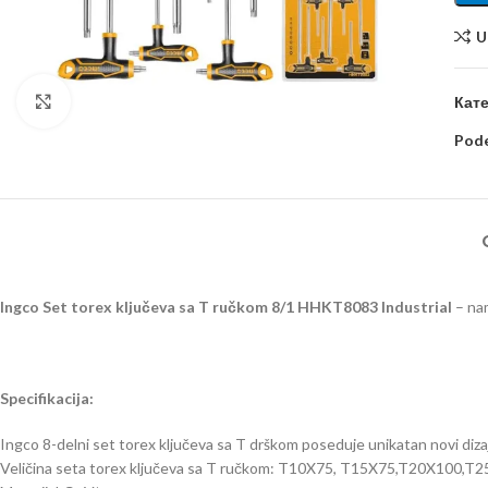
U
Kliknite za uvećanje
Кате
Pode
Ingco Set torex ključeva sa T ručkom 8/1 HHKT8083 Industrial
– na
Specifikacija:
Ingco 8-delni set torex ključeva sa T drškom poseduje unikatan novi diza
Veličina seta torex ključeva sa T ručkom: T10X75, T15X75,T20X10