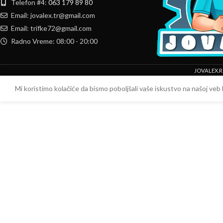
Telefon #4:
063 179 89 80
Email: jovalex.tr@gmail.com
Email: trifke72@gmail.com
Radno Vreme: 08:00 - 20:00
JOVALEX.R
Mi koristimo kolačiće da bismo poboljšali vaše iskustvo na našoj veb