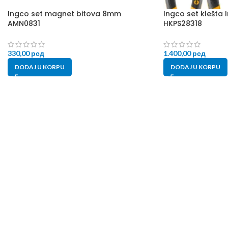
Ingco set magnet bitova 8mm
Ingco set klešta I
AMN0831
HKPS28318
330,00
рсд
1.400,00
рсд
DODAJ U KORPU
DODAJ U KORPU