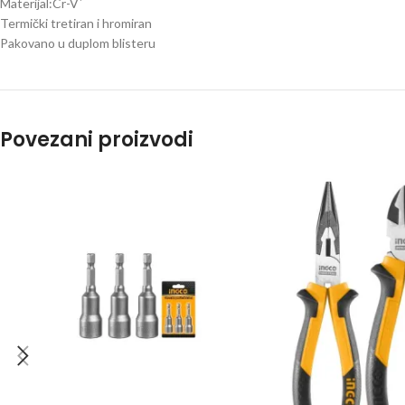
Materijal:Cr-Vˈ
Termički tretiran i hromiran
Pakovano u duplom blisteru
Povezani proizvodi