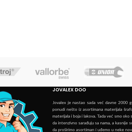
JOVALEX DOO
Jovalex je nastao sada već davne 2000 go
ponudi nešto iz asortimana materijala šrafo
materijala i boja i lakova. Tada već smo oko s
da intenzivno sarađuju sa nama, a kasnije s
da proširimo asortiman i uđemo u neke nov