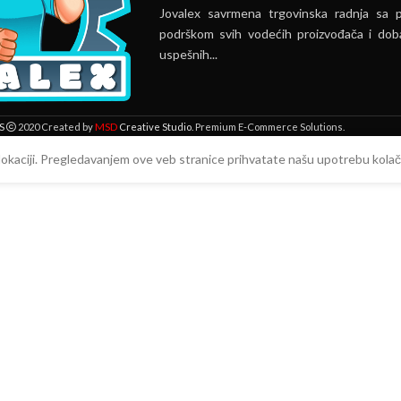
Jovalex savrmena trgovinska radnja sa 
podrškom svih vodećih proizvođača i doba
uspešnih...
MSD
S
2020 Created by
Creative Studio
. Premium E-Commerce Solutions.
 lokaciji. Pregledavanjem ove veb stranice prihvatate našu upotrebu kolači