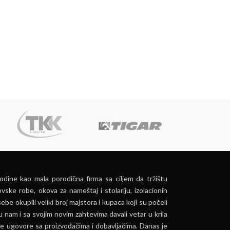
dine kao mala porodična firma sa ciljem da tržištu
vske robe, okova za nameštaj i stolariju, izolacionih
ebe okupili veliki broj majstora i kupaca koji su počeli
u nam i sa svojim novim zahtevima davali vetar u krila
e ugovore sa proizvođačima i dobavljačima. Danas je