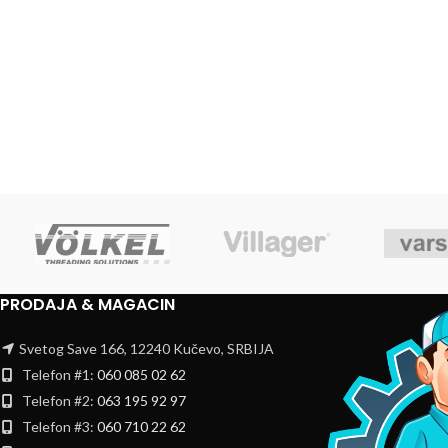
PRODAJA & MAGACIN
Svetog Save 166, 12240 Kučevo, SRBIJA
Telefon #1:
060 085 02 62
Telefon #2:
063 195 92 97
Telefon #3:
060 710 22 62