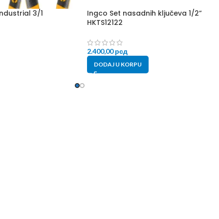
ndustrial 3/1
Ingco Set nasadnih ključeva 1/2”
HKTS12122
2.400,00
рсд
DODAJ U KORPU