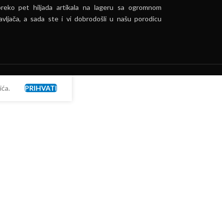
preko pet hiljada artikala na lageru sa ogromnom
vljača, a sada ste i vi dobrodošli u našu porodicu
ća.
PRIHVATI