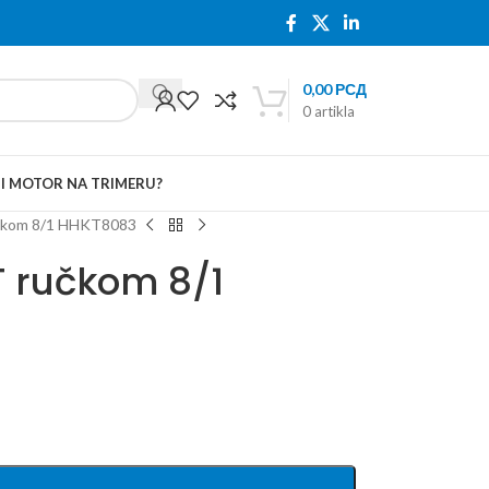
0,00
РСД
0
artikla
TI MOTOR NA TRIMERU?
ručkom 8/1 HHKT8083
 T ručkom 8/1