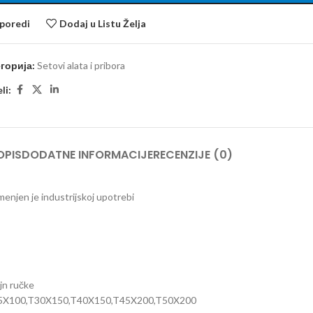
poredi
Dodaj u Listu Želja
горија:
Setovi alata i pribora
li:
OPIS
DODATNE INFORMACIJE
RECENZIJE (0)
menjen je industrijskoj upotrebi
jn ručke
0,T25X100,T30X150,T40X150,T45X200,T50X200