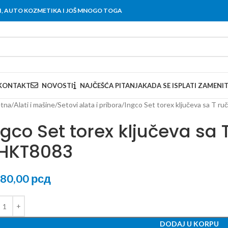
OVI, AUTO KOZMETIKA I JOŠ MNOGO TOGA
KONTAKT
NOVOSTI
NAJČEŠĆA PITANJA
KADA SE ISPLATI ZAMENI
tna
Alati i mašine
Setovi alata i pribora
Ingco Set torex ključeva sa T 
ngco Set torex ključeva sa
HKT8083
380,00
рсд
DODAJ U KORPU