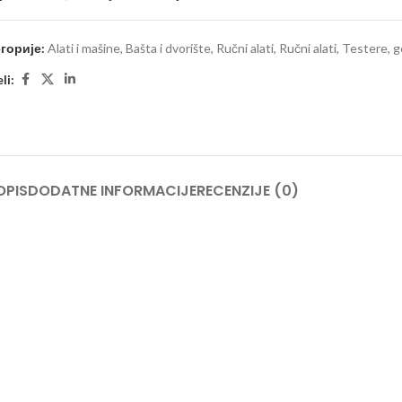
горије:
Alati i mašine
,
Bašta i dvorište
,
Ručni alati
,
Ručni alati
,
Testere, g
li:
OPIS
DODATNE INFORMACIJE
RECENZIJE (0)