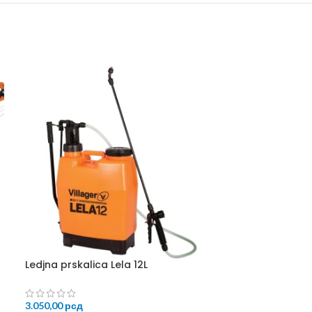
Ledjna prskalica Lela 12L
Motorni trime
3.050,00
рсд
10.460,00
рсд