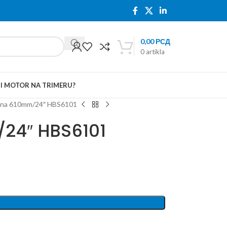
0,00
РСД
0
artikla
TI MOTOR NA TRIMERU?
učna 610mm/24″ HBS6101
/24″ HBS6101