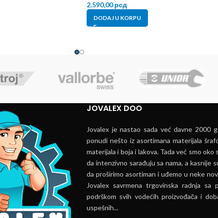
2.590,00
рсд
DODAJ U KORPU
JOVALEX DOO
Jovalex je nastao sada već davne 2000 go
ponudi nešto iz asortimana materijala šrafo
materijala i boja i lakova. Tada već smo oko s
da intenzivno sarađuju sa nama, a kasnije s
da proširimo asortiman i uđemo u neke nov
Jovalex savrmena trgovinska radnja sa 
podrškom svih vodećih proizvođača i doba
uspešnih...