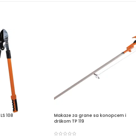
LS 108
Makaze za grane sa konopcem i
drškom TP 119