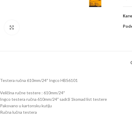
Кате
Pode
Kliknite za uvećanje
Testera ručna 610mm/24″ Ingco HBS6101
Veličina ručne testere : 610mm/24″
Ingco testera ručna 610mm/24″ sadrži 1komad list testere
Pakovano u kartonsku kutiju
Ručna lučna testera