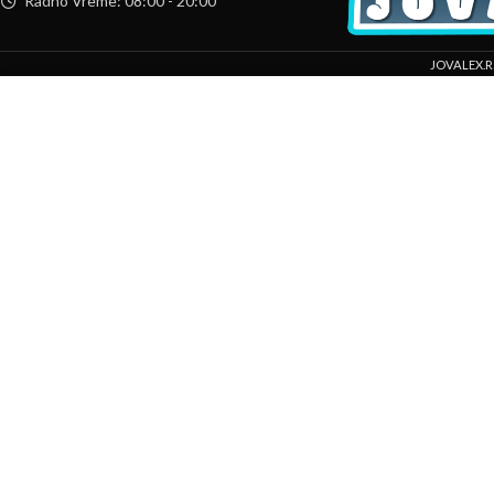
Radno Vreme: 08:00 - 20:00
JOVALEX.R
Mi koristimo kolačiće da bismo poboljšali vaše iskustvo na našoj veb