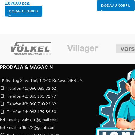
1.890,00
рсд
DODAJ U KORPU
DODAJ U KORPU
PRODAJA & MAGACIN
Svetog Save 166, 12240 Kučevo, SRBIJA
Telefon #1:
060 085 02 62
Telefon #2:
063 195 92 97
Telefon #3:
060 710 22 62
Telefon #4:
063 179 89 80
Email: jovalex.tr@gmail.com
Email: trifke72@gmail.com