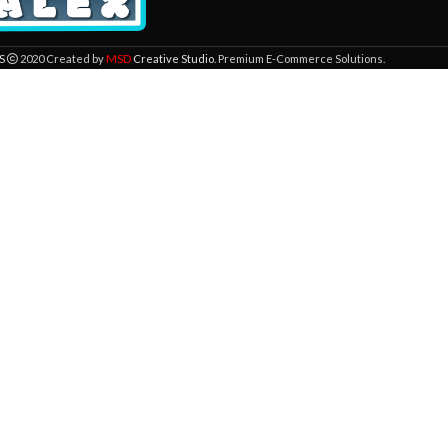
MSD
S
2020 Created by
Creative Studio
. Premium E-Commerce Solutions.
 lokaciji. Pregledavanjem ove veb stranice prihvatate našu upotrebu kolači