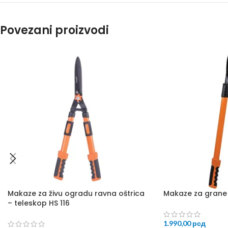
Povezani proizvodi
Makaze za živu ogradu ravna oštrica
Makaze za grane 
– teleskop HS 116
1.990,00
рсд