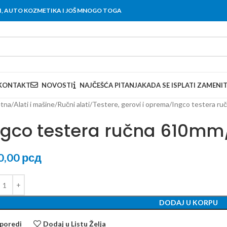
OVI, AUTO KOZMETIKA I JOŠ MNOGO TOGA
KONTAKT
NOVOSTI
NAJČEŠĆA PITANJA
KADA SE ISPLATI ZAMENI
tna
Alati i mašine
Ručni alati
Testere, gerovi i oprema
Ingco testera r
ngco testera ručna 610mm
0,00
рсд
DODAJ U KORPU
poredi
Dodaj u Listu Želja