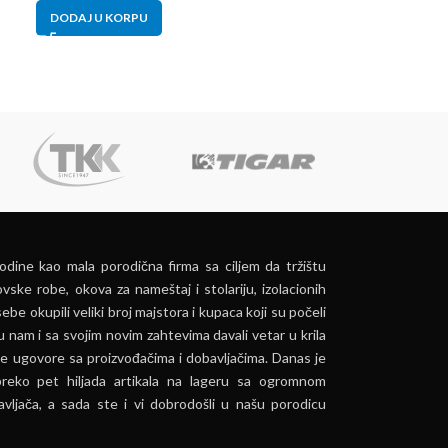
DODAJ U KORPU
DODAJ U KORP
dine kao mala porodična firma sa ciljem da tržištu
vske robe, okova za nameštaj i stolariju, izolacionih
ebe okupili veliki broj majstora i kupaca koji su počeli
u nam i sa svojim novim zahtevima davali vetar u krila
e ugovore sa proizvođačima i dobavljačima. Danas je
preko pet hiljada artikala na lageru sa ogromnom
vljača, a sada ste i vi dobrodošli u našu porodicu