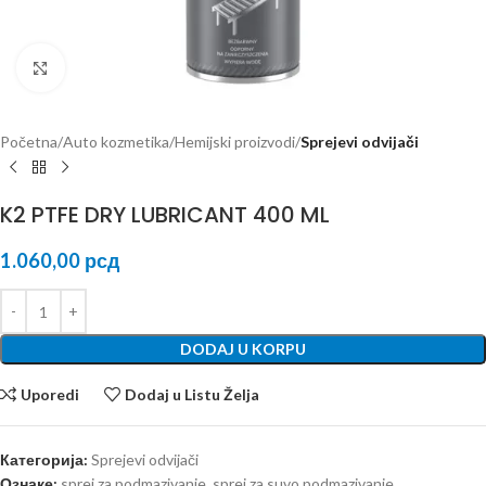
Kliknite za uvećanje
Početna
Auto kozmetika
Hemijski proizvodi
Sprejevi odvijači
K2 PTFE DRY LUBRICANT 400 ML
1.060,00
рсд
DODAJ U KORPU
Uporedi
Dodaj u Listu Želja
Категорија:
Sprejevi odvijači
Ознаке:
sprej za podmazivanje
,
sprej za suvo podmazivanje