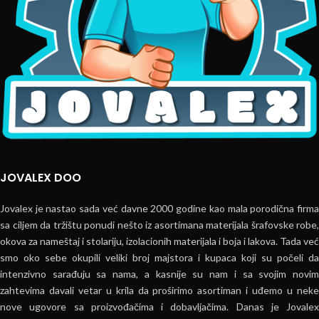
JOVALEX DOO
Jovalex je nastao sada već davne 2000 godine kao mala porodična firma
sa ciljem da tržištu ponudi nešto iz asortimana materijala šrafovske robe,
okova za nameštaj i stolariju, izolacionih materijala i boja i lakova. Tada već
smo oko sebe okupili veliki broj majstora i kupaca koji su počeli da
intenzivno sarađuju sa nama, a kasnije su nam i sa svojim novim
zahtevima davali vetar u krila da proširimo asortiman i uđemo u neke
nove ugovore sa proizvođačima i dobavljačima. Danas je Jovalex