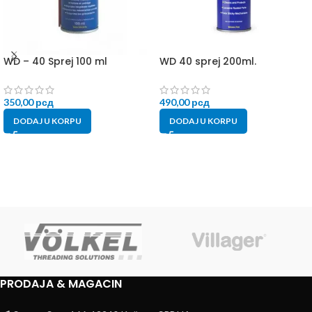
WD – 40 Sprej 100 ml
WD 40 sprej 200ml.
350,00
рсд
490,00
рсд
DODAJ U KORPU
DODAJ U KORPU
PRODAJA & MAGACIN