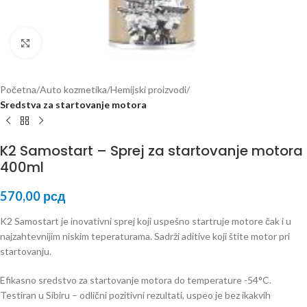
Kliknite za uvećanje
Početna
Auto kozmetika
Hemijski proizvodi
Sredstva za startovanje motora
K2 Samostart – Sprej za startovanje motora
400ml
570,00
рсд
K2 Samostart je inovativni sprej koji uspešno startruje motore čak i u
najzahtevnijim niskim teperaturama. Sadrži aditive koji štite motor pri
startovanju.
Efikasno sredstvo za startovanje motora do temperature -54°C.
Testiran u Sibiru – odlični pozitivni rezultati, uspeo je bez ikakvih