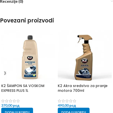
Recenzije (0)
Povezani proizvodi
K2 ŠAMPON SA VOSKOM
K2 Akra sredstvo za pranje
EXPRESS PLUS 1L
motora 700ml
370,00
рсд
490,00
рсд
DODAJ U KORPU
DODAJ U KORPU