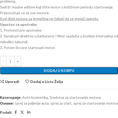
problema.
Sadrži i mazive aditive koji štite motor u kritičnom periodu startovanja.
Preporučuje se za sve motore.
Kod dizel motora sa grejačima ne čekati da se grejači zagreju.
Upustvo za upotrebu
:
1. Protresti pre upotrebe.
2. Sprejisati direktno u karburator i filter vazduha u kratkim intervalma od
nekoliko sekundi.
3. Potom što pre startovati motor.
DODAJ U KORPU
Uporedi
Dodaj u Listu Želja
Категорије:
Auto kozmetika
,
Sredstva za startovanje motora
Ознаке:
sprej za paljenje auta
,
sprej za start
,
sprej za startovanje motora
Podeli: