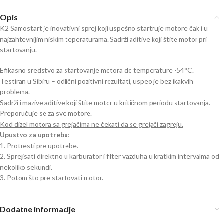
Opis
K2 Samostart je inovativni sprej koji uspešno startruje motore čak i u
najzahtevnijim niskim teperaturama. Sadrži aditive koji štite motor pri
startovanju.
Efikasno sredstvo za startovanje motora do temperature -54°C.
Testiran u Sibiru – odlični pozitivni rezultati, uspeo je bez ikakvih
problema.
Sadrži i mazive aditive koji štite motor u kritičnom periodu startovanja.
Preporučuje se za sve motore.
Kod dizel motora sa grejačima ne čekati da se grejači zagreju.
Upustvo za upotrebu
:
1. Protresti pre upotrebe.
2. Sprejisati direktno u karburator i filter vazduha u kratkim intervalma od
nekoliko sekundi.
3. Potom što pre startovati motor.
Dodatne informacije