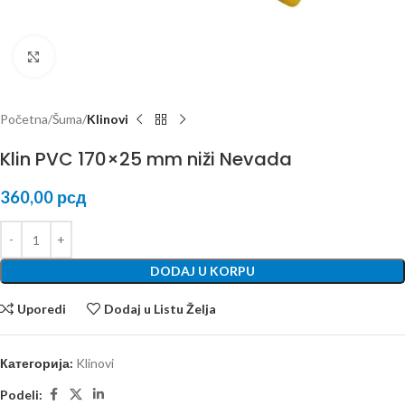
Kliknite za uvećanje
Početna
Šuma
Klinovi
Klin PVC 170×25 mm niži Nevada
360,00
рсд
DODAJ U KORPU
Uporedi
Dodaj u Listu Želja
Категорија:
Klinovi
Podeli: