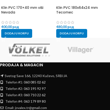
Klin PVC 170×40 mm viši
Klin PVC 180x64x24 mm
Nevada
Tecomec
400,00
рсд
480,00
рсд
DODAJ U KORPU
DODAJ U KORPU
PRODAJA & MAGACIN
Svetog Save 166, 12240 Kučevo, SRBIJA
Telefon #1:
060 085 02 62
Telefon #2:
063 195 92 97
Telefon #3:
060 710 22 62
Telefon #4:
063 179 89 80
Email: jovalex.tr@gmail.com