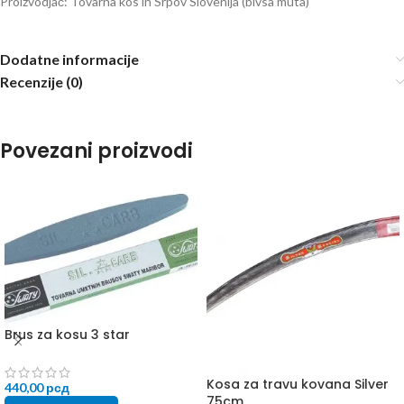
Proizvodjač: Tovarna kos in Srpov Slovenija (bivsa muta)
Dodatne informacije
Recenzije (0)
Povezani proizvodi
Brus za kosu 3 star
Kosa za travu kovana Silver
440,00
рсд
75cm