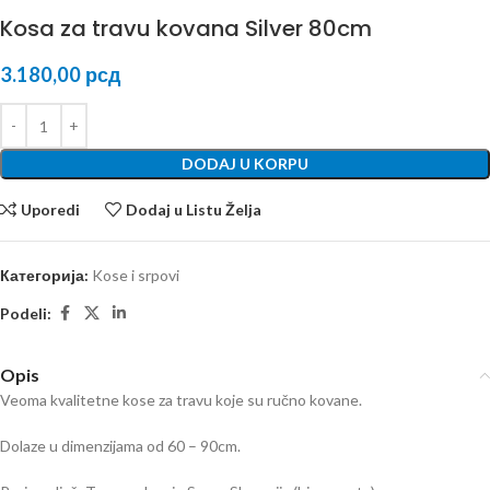
Kosa za travu kovana Silver 80cm
3.180,00
рсд
DODAJ U KORPU
Uporedi
Dodaj u Listu Želja
Категорија:
Kose i srpovi
Podeli:
Opis
Veoma kvalitetne kose za travu koje su ručno kovane.
Dolaze u dimenzijama od 60 – 90cm.