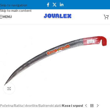
Skip to navigation
Skip to main content
MENU
Kliknite za uvećanje
Početna
Bašta i dvorište
Baštenski alati
Kose i srpovi