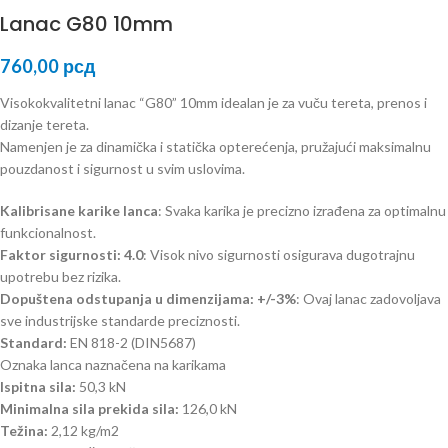
Lanac G80 10mm
760,00
рсд
Visokokvalitetni lanac “G80” 10mm idealan je za vuču tereta, prenos i
dizanje tereta.
Namenjen je za dinamička i statička opterećenja, pružajući maksimalnu
pouzdanost i sigurnost u svim uslovima.
Kalibrisane karike lanca
: Svaka karika je precizno izrađena za optimalnu
funkcionalnost.
Faktor sigurnosti: 4.0
: Visok nivo sigurnosti osigurava dugotrajnu
upotrebu bez rizika.
Dopuštena odstupanja u dimenzijama: +/-3%
: Ovaj lanac zadovoljava
sve industrijske standarde preciznosti.
Standard:
EN 818-2 (DIN5687)
Oznaka lanca naznačena na karikama
Ispitna sila:
50,3 kN
Minimalna sila prekida sila:
126,0 kN
Težina:
2,12 kg/m2