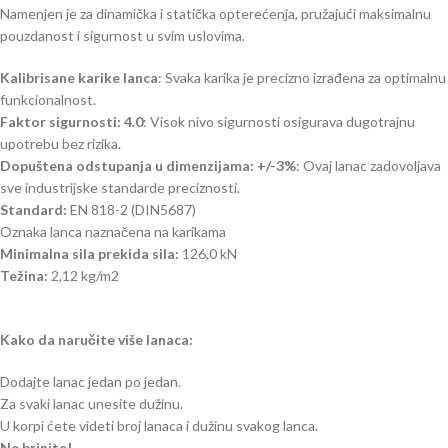
Namenjen je za dinamička i statička opterećenja, pružajući maksimalnu
pouzdanost i sigurnost u svim uslovima.
Kalibrisane karike lanca
: Svaka karika je precizno izrađena za optimalnu
funkcionalnost.
Faktor sigurnosti: 4.0
: Visok nivo sigurnosti osigurava dugotrajnu
upotrebu bez rizika.
Dopuštena odstupanja u dimenzijama: +/-3%
: Ovaj lanac zadovoljava
sve industrijske standarde preciznosti.
Standard:
EN 818-2 (DIN5687)
Oznaka lanca naznačena na karikama
Minimalna sila prekida sila:
126,0 kN
Težina:
2,12 kg/m2
Kako da naručite više lanaca:
Dodajte lanac jedan po jedan.
Za svaki lanac unesite dužinu.
U korpi ćete videti broj lanaca i dužinu svakog lanca.
Ne brinite!