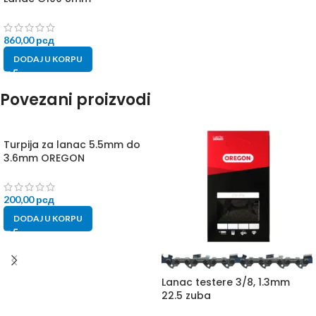
860,00
рсд
DODAJ U KORPU
Povezani proizvodi
Turpija za lanac 5.5mm do
3.6mm OREGON
200,00
рсд
DODAJ U KORPU
Lanac testere 3/8, 1.3mm
22.5 zuba