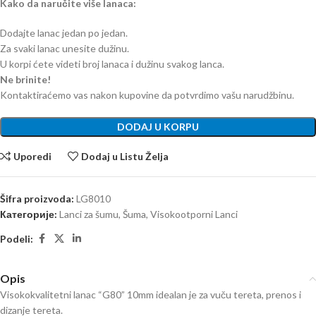
Kako da naručite više lanaca:
Dodajte lanac jedan po jedan.
Za svaki lanac unesite dužinu.
U korpi ćete videti broj lanaca i dužinu svakog lanca.
Ne brinite!
Kontaktiraćemo vas nakon kupovine da potvrdimo vašu narudžbinu.
DODAJ U KORPU
Uporedi
Dodaj u Listu Želja
Šifra proizvoda:
LG8010
Категорије:
Lanci za šumu
,
Šuma
,
Visokootporni Lanci
Podeli:
Opis
Visokokvalitetni lanac “G80” 10mm idealan je za vuču tereta, prenos i
dizanje tereta.