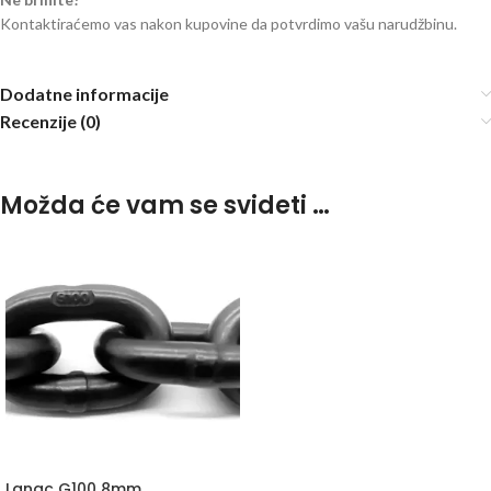
Kontaktiraćemo vas nakon kupovine da potvrdimo vašu narudžbinu.
Dodatne informacije
Recenzije (0)
Možda će vam se svideti …
Lanac G100 8mm