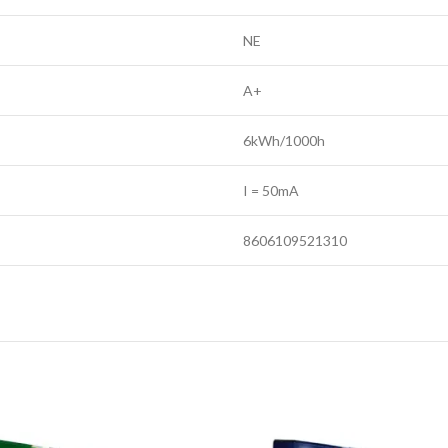
NE
A+
6kWh/1000h
I = 50mA
8606109521310