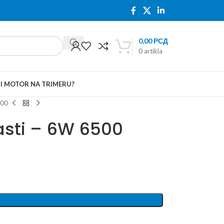
0,00
РСД
0
artikla
TI MOTOR NA TRIMERU?
500
asti – 6W 6500