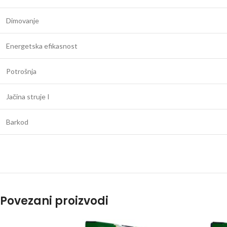
Dimovanje
Energetska efikasnost
Potrošnja
Jačina struje I
Barkod
Povezani proizvodi