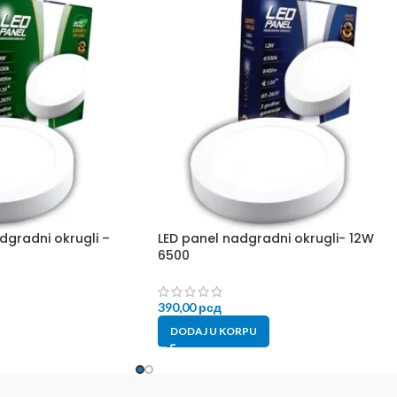
dgradni okrugli –
LED panel nadgradni okrugli- 12W
6500
390,00
рсд
DODAJ U KORPU