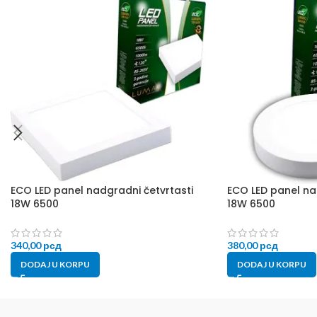
ECO LED panel nadgradni četvrtasti
ECO LED panel na
18W 6500
18W 6500
340,00
рсд
380,00
рсд
DODAJ U KORPU
DODAJ U KORPU