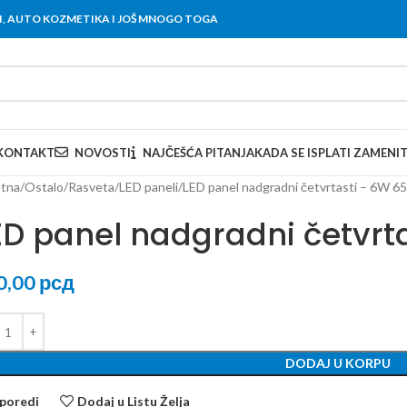
OVI, AUTO KOZMETIKA I JOŠ MNOGO TOGA
KONTAKT
NOVOSTI
NAJČEŠĆA PITANJA
KADA SE ISPLATI ZAMENI
tna
Ostalo
Rasveta
LED paneli
LED panel nadgradni četvrtasti – 6W 6
ED panel nadgradni četvrt
0,00
рсд
DODAJ U KORPU
poredi
Dodaj u Listu Želja