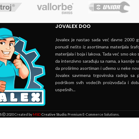
JOVALEX DOO
Jovalex je nastao sada već davne 2000 go
ponudi nešto iz asortimana materijala šrafo
materijala i boja i lakova. Tada već smo oko s
da intenzivno sarađuju sa nama, a kasnije s
da proširimo asortiman i uđemo u neke nov
Jovalex savrmena trgovinska radnja sa 
podrškom svih vodećih proizvođača i doba
uspešnih...
MSD
S
2020 Created by
Creative Studio
. Premium E-Commerce Solutions.
 lokaciji. Pregledavanjem ove veb stranice prihvatate našu upotrebu kolači