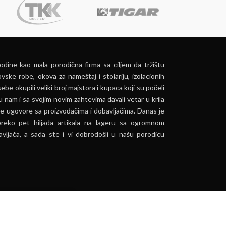
dine kao mala porodična firma sa ciljem da tržištu
vske robe, okova za nameštaj i stolariju, izolacionih
ebe okupili veliki broj majstora i kupaca koji su počeli
u nam i sa svojim novim zahtevima davali vetar u krila
e ugovore sa proizvođačima i dobavljačima. Danas je
preko pet hiljada artikala na lageru sa ogromnom
vljača, a sada ste i vi dobrodošli u našu porodicu
ća.
PRIHVATI