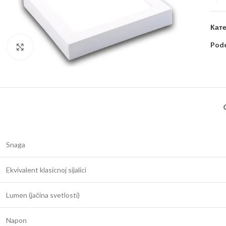
Кате
Pode
Kliknite za uvećanje
Snaga
Ekvivalent klasicnoj sijalici
Lumen (jačina svetlosti)
Napon