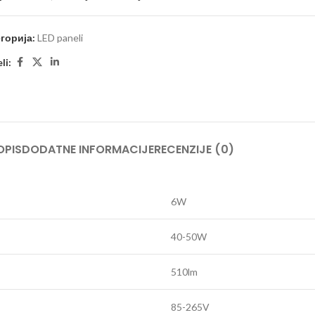
горија:
LED paneli
li:
OPIS
DODATNE INFORMACIJE
RECENZIJE (0)
6W
40-50W
510lm
85-265V