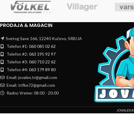
PRODAJA & MAGACIN
Svetog Save 166, 12240 Kučevo, SRBIJA
Telefon #1:
060 085 02 62
Telefon #2:
063 195 92 97
Telefon #3:
060 710 22 62
Telefon #4:
063 179 89 80
Email: jovalex.tr@gmail.com
Email: trifke72@gmail.com
Radno Vreme: 08:00 - 20:00
JOVALEX.R
Mi koristimo kolačiće da bismo poboljšali vaše iskustvo na našoj veb