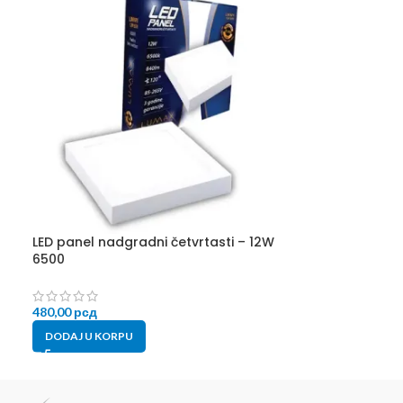
LED panel nadgradni četvrtasti – 12W
LED panel nadg
6500
6500 EC0
480,00
рсд
790,00
рсд
DODAJ U KORPU
DODAJ U KORP