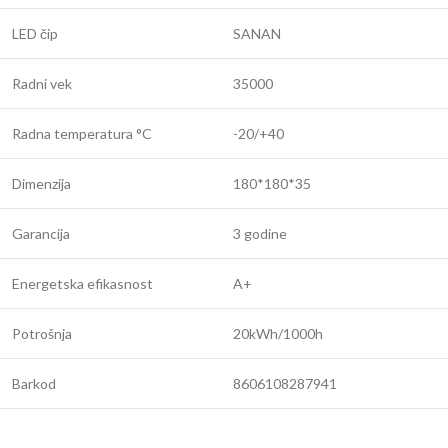
LED čip
SANAN
Radni vek
35000
Radna temperatura °C
-20/+40
Dimenzija
180*180*35
Garancija
3 godine
Energetska efikasnost
A+
Potrošnja
20kWh/1000h
Barkod
8606108287941