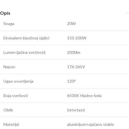
Opis
Snaga
20W
Ekvivalent klasičnoj sijalici
150-200W
Lumen (jačina svetlosti)
2000lm
Napon
176-265V
Ugao osvetljenja
120°
Boja svetlosti
6500K Hladno-bela
Oblik
četvrtasti
Materijal
aluminijum+ojačano staklo