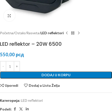
Kliknite za uvećanje
Početna
Ostalo
Rasveta
LED reflektori
LED reflektor – 20W 6500
550,00
рсд
DODAJ U KORPU
Uporedi
Dodaj u Listu Želja
Категорија:
LED reflektori
Podeli: