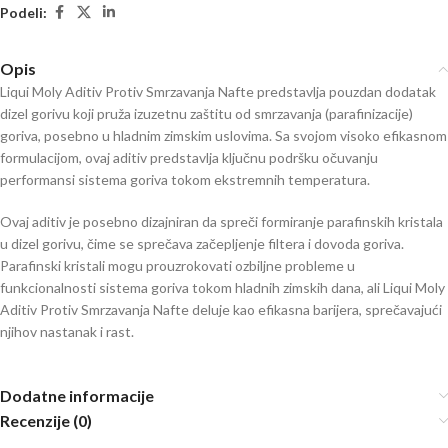
Podeli:
Opis
Liqui Moly Aditiv Protiv Smrzavanja Nafte predstavlja pouzdan dodatak
dizel gorivu koji pruža izuzetnu zaštitu od smrzavanja (parafinizacije)
goriva, posebno u hladnim zimskim uslovima. Sa svojom visoko efikasnom
formulacijom, ovaj aditiv predstavlja ključnu podršku očuvanju
performansi sistema goriva tokom ekstremnih temperatura.
Ovaj aditiv je posebno dizajniran da spreči formiranje parafinskih kristala
u dizel gorivu, čime se sprečava začepljenje filtera i dovoda goriva.
Parafinski kristali mogu prouzrokovati ozbiljne probleme u
funkcionalnosti sistema goriva tokom hladnih zimskih dana, ali Liqui Moly
Aditiv Protiv Smrzavanja Nafte deluje kao efikasna barijera, sprečavajući
njihov nastanak i rast.
Dodatne informacije
Recenzije (0)