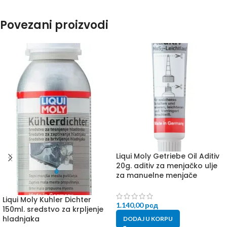
Povezani proizvodi
Liqui Moly Getriebe Oil Aditiv
20g. aditiv za menjačko ulje
za manuelne menjače
Liqui Moly Kuhler Dichter
1.140,00
рсд
150ml. sredstvo za krpljenje
hladnjaka
DODAJ U KORPU