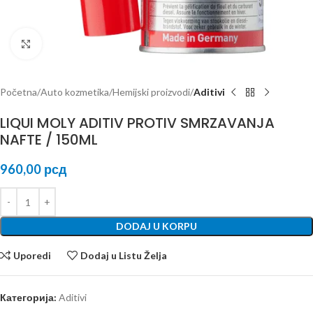
Kliknite za uvećanje
Početna
Auto kozmetika
Hemijski proizvodi
Aditivi
LIQUI MOLY ADITIV PROTIV SMRZAVANJA
NAFTE / 150ML
960,00
рсд
DODAJ U KORPU
Uporedi
Dodaj u Listu Želja
Категорија:
Aditivi