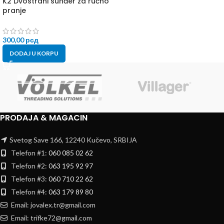
K2 Dvostrani sunđer za ručno
pranje
300,00
рсд
DODAJ U KORPU
PRODAJA & MAGACIN
Svetog Save 166, 12240 Kučevo, SRBIJA
Telefon #1:
060 085 02 62
Telefon #2:
063 195 92 97
Telefon #3:
060 710 22 62
Telefon #4:
063 179 89 80
Email: jovalex.tr@gmail.com
Email: trifke72@gmail.com