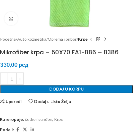
Kliknite za uvećanje
Početna
Auto kozmetika
Oprema i pribor
Krpe
Mikrofiber krpa – 50X70 FA1-886 – 8386
330,00
рсд
DODAJ U KORPU
Uporedi
Dodaj u Listu Želja
Категорије:
četke i sunđeri
,
Krpe
Podeli: