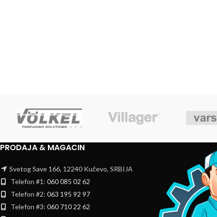
PRODAJA & MAGACIN
Svetog Save 166, 12240 Kučevo, SRBIJA
Telefon #1:
060 085 02 62
Telefon #2:
063 195 92 97
Telefon #3:
060 710 22 62