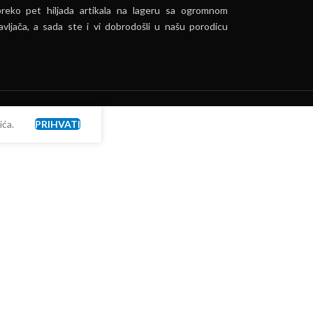
preko pet hiljada artikala na lageru sa ogromnom
vljača, a sada ste i vi dobrodošli u našu porodicu
ća.
PRIHVATI