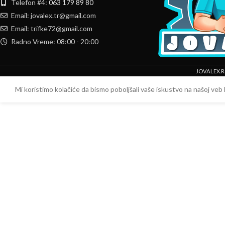
Telefon #4:
063 179 89 80
Email: jovalex.tr@gmail.com
Email: trifke72@gmail.com
Radno Vreme: 08:00 - 20:00
JOVALEX.R
Mi koristimo kolačiće da bismo poboljšali vaše iskustvo na našoj veb