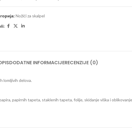
горија:
Nožići za skalpel
li:
OPIS
DODATNE INFORMACIJE
RECENZIJE (0)
h lomljivih delova.
ira, papirnih tapeta, staklenih tapeta, folije, skidanje viška i oblikovanje