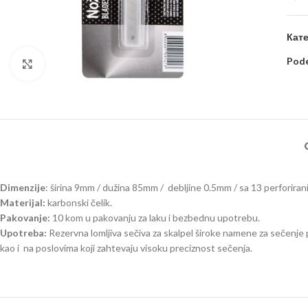
Кате
Pode
Kliknite za uvećanje
Dimenzije
: širina 9mm / dužina 85mm / debljine 0.5mm / sa 13 perforirani
Materijal:
karbonski čelik.
Pakovanje:
10 kom u pakovanju za laku i bezbednu upotrebu.
Upotreba:
Rezervna lomljiva sečiva za skalpel široke namene za sečenje pap
kao i na poslovima koji zahtevaju visoku preciznost sečenja.