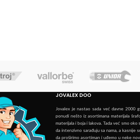
JOVALEX DOO
Jovalex je nastao sada već davne 2000 go
ponudi nešto iz asortimana materijala šrafo
materijala i boja i lakova. Tada već smo oko s
da intenzivno sarađuju sa nama, a kasnije s
da proširimo asortiman i uđemo u neke nov