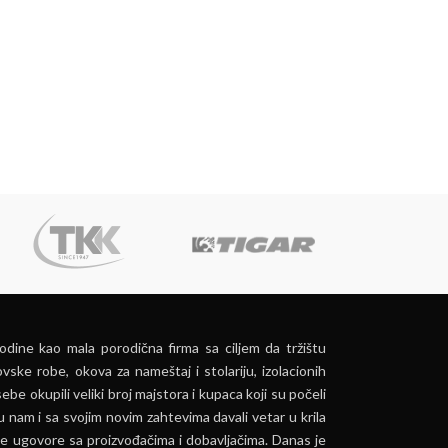
dine kao mala porodična firma sa ciljem da tržištu
vske robe, okova za nameštaj i stolariju, izolacionih
ebe okupili veliki broj majstora i kupaca koji su počeli
u nam i sa svojim novim zahtevima davali vetar u krila
e ugovore sa proizvođačima i dobavljačima. Danas je