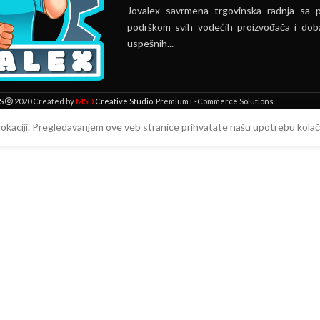
Jovalex savrmena trgovinska radnja sa 
podrškom svih vodećih proizvođača i doba
uspešnih...
MSD
S
2020 Created by
Creative Studio
. Premium E-Commerce Solutions.
 lokaciji. Pregledavanjem ove veb stranice prihvatate našu upotrebu kolači