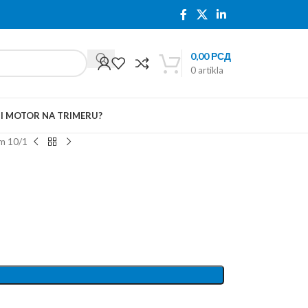
0,00
РСД
0
artikla
TI MOTOR NA TRIMERU?
m 10/1