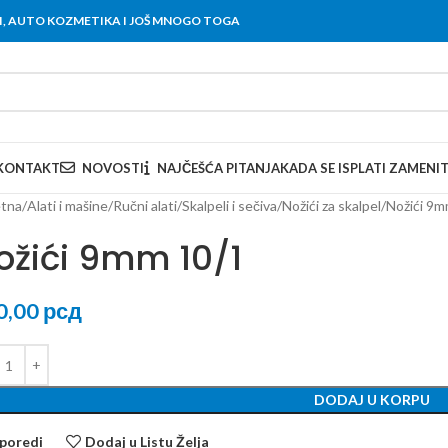
OVI, AUTO KOZMETIKA I JOŠ MNOGO TOGA
KONTAKT
NOVOSTI
NAJČEŠĆA PITANJA
KADA SE ISPLATI ZAMENI
tna
Alati i mašine
Ručni alati
Skalpeli i sečiva
Nožići za skalpel
Nožići 9m
ožići 9mm 10/1
0,00
рсд
DODAJ U KORPU
poredi
Dodaj u Listu Želja