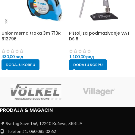
Unior merna traka 3m 710R
Pištolj za podmazivanje VAT
612796
DS 8
430,00
рсд
1.100,00
рсд
DODAJ U KORPU
DODAJ U KORPU
PRODAJA & MAGACIN
Svetog Save 166, 12240 Kučevo, SRBIJA
Telefon #1:
060 085 02 62