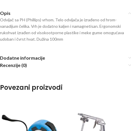
Opis
Odvijač sa PH (Phillips) vrhom. Telo odvijača je izrađeno od hrom-
vanadijum čelika. Vrh je dodatno kaljen i namagnetisan. Ergonomski
rukohvat izrađen od visokootporne plastike i meke gume omogućava
udoban i čvrst hvat. Dužina 100mm
Dodatne informacije
Recenzije (0)
Povezani proizvodi