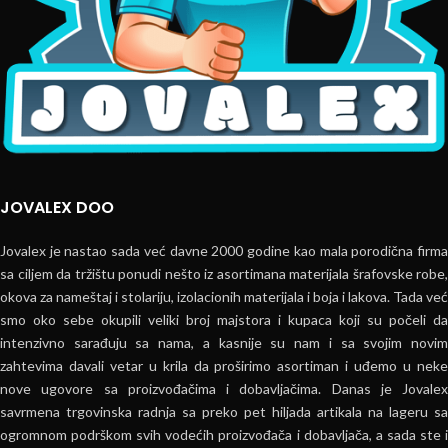
JOVALEX DOO
Jovalex je nastao sada već davne 2000 godine kao mala porodična firma
sa ciljem da tržištu ponudi nešto iz asortimana materijala šrafovske robe,
okova za nameštaj i stolariju, izolacionih materijala i boja i lakova. Tada već
smo oko sebe okupili veliki broj majstora i kupaca koji su počeli da
intenzivno sarađuju sa nama, a kasnije su nam i sa svojim novim
zahtevima davali vetar u krila da proširimo asortiman i uđemo u neke
nove ugovore sa proizvođačima i dobavljačima. Danas je Jovalex
savrmena trgovinska radnja sa preko pet hiljada artikala na lageru sa
ogromnom podrškom svih vodećih proizvođača i dobavljača, a sada ste i