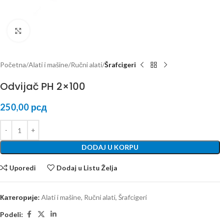
Kliknite za uvećanje
Početna
Alati i mašine
Ručni alati
Šrafcigeri
Odvijač PH 2×100
250,00
рсд
DODAJ U KORPU
Uporedi
Dodaj u Listu Želja
Категорије:
Alati i mašine
,
Ručni alati
,
Šrafcigeri
Podeli: