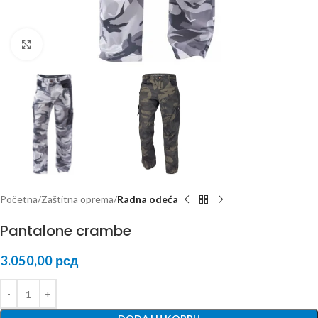
Kliknite za uvećanje
Početna
Zaštitna oprema
Radna odeća
Pantalone crambe
3.050,00
рсд