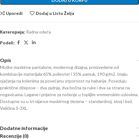
DODAJ U KORPU
Uporedi
Dodaj u Listu Želja
Категорија:
Radna odeća
Podeli:
Opis
Muške maskirne pantalone, modernog dizajna, proizvedene od
kombinacije materijala 65% poliester i 35% pamuk, 190 g/m2. Imaju
ojačanja na kolenima za povećanu otpornost na habanje. Poseduju
praktične džepove – dva zadnja, dva bočna za ruke i dva sa strane na
nogavicama. Lagane i prijatne za nošenje u toplijim vremenskim uslovima.
Dostupne su u tri nijanse maskirnog dezena – standardnoj, sivoj i bež.
Veličina S-3XL
Dodatne informacije
Recenzije (0)