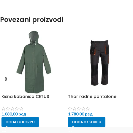
Povezani proizvodi
Kišna kabanica CETUS
Thor radne pantalone
1.080,00
рсд
1.780,00
рсд
DODAJ U KORPU
DODAJ U KORPU