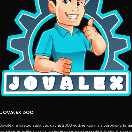
JOVALEX DOO
Jovalex je nastao sada već davne 2000 godine kao mala porodična firma
sa ciljem da tržištu ponudi nešto iz asortimana materijala šrafovske robe,