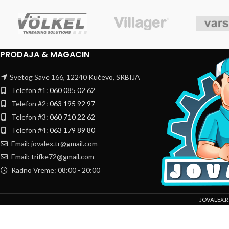
PRODAJA & MAGACIN
Svetog Save 166, 12240 Kučevo, SRBIJA
Telefon #1:
060 085 02 62
Telefon #2:
063 195 92 97
Telefon #3:
060 710 22 62
Telefon #4:
063 179 89 80
Email: jovalex.tr@gmail.com
Email: trifke72@gmail.com
Radno Vreme: 08:00 - 20:00
JOVALEX.R
Mi koristimo kolačiće da bismo poboljšali vaše iskustvo na našoj veb