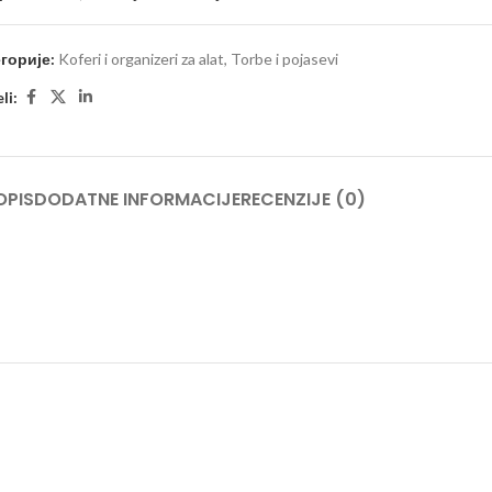
горије:
Koferi i organizeri za alat
,
Torbe i pojasevi
li:
OPIS
DODATNE INFORMACIJE
RECENZIJE (0)