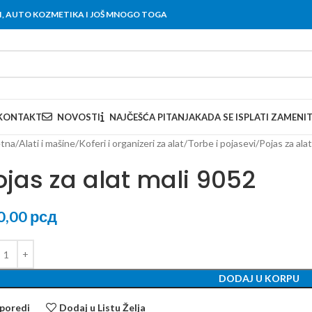
OVI, AUTO KOZMETIKA I JOŠ MNOGO TOGA
KONTAKT
NOVOSTI
NAJČEŠĆA PITANJA
KADA SE ISPLATI ZAMENI
tna
Alati i mašine
Koferi i organizeri za alat
Torbe i pojasevi
Pojas za ala
ojas za alat mali 9052
0,00
рсд
DODAJ U KORPU
poredi
Dodaj u Listu Želja