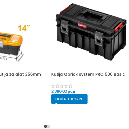
utija za alat 356mm
Kutija Qbrick system PRO 500 Basic
2.380,00
рсд
DODAJ U KORPU