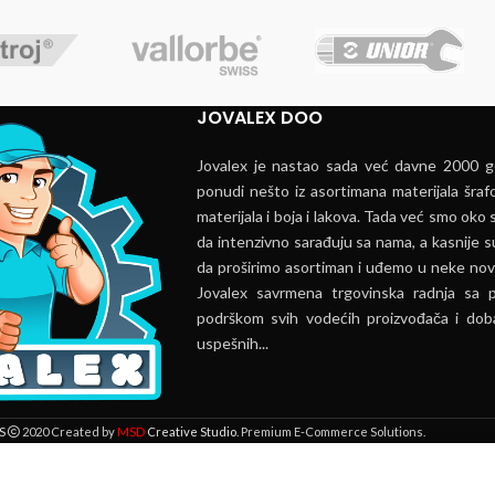
JOVALEX DOO
Jovalex je nastao sada već davne 2000 go
ponudi nešto iz asortimana materijala šrafo
materijala i boja i lakova. Tada već smo oko s
da intenzivno sarađuju sa nama, a kasnije s
da proširimo asortiman i uđemo u neke nov
Jovalex savrmena trgovinska radnja sa 
podrškom svih vodećih proizvođača i doba
uspešnih...
MSD
S
2020 Created by
Creative Studio
. Premium E-Commerce Solutions.
 lokaciji. Pregledavanjem ove veb stranice prihvatate našu upotrebu kolači