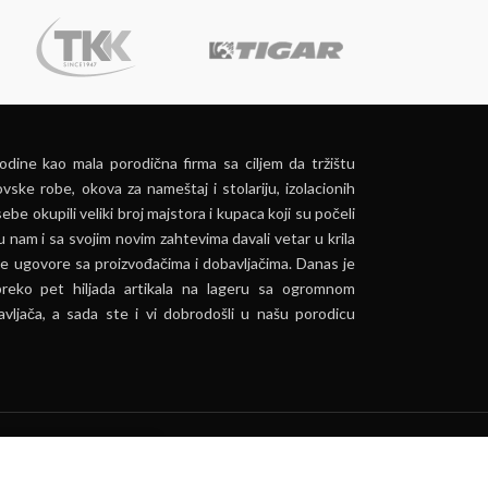
dine kao mala porodična firma sa ciljem da tržištu
vske robe, okova za nameštaj i stolariju, izolacionih
ebe okupili veliki broj majstora i kupaca koji su počeli
u nam i sa svojim novim zahtevima davali vetar u krila
e ugovore sa proizvođačima i dobavljačima. Danas je
preko pet hiljada artikala na lageru sa ogromnom
vljača, a sada ste i vi dobrodošli u našu porodicu
ća.
PRIHVATI