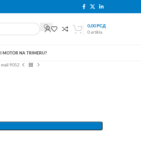
0,00
РСД
0
artikla
TI MOTOR NA TRIMERU?
t mali 9052