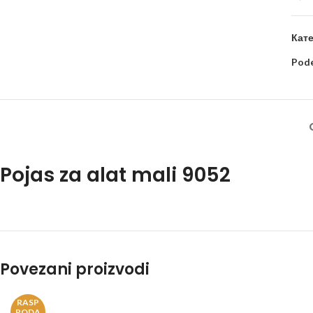
Кате
Pode
Pojas za alat mali 9052
Povezani proizvodi
RASP
RODA