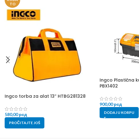
TO
Ingco Plastična k
PBX1402
Ingco torba za alat 13” HTBG281328
900,00
рсд
DODAJ U KORPU
580,00
рсд
PROČITAJTE JOŠ