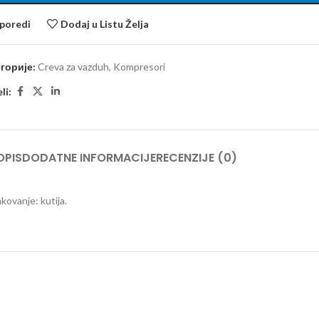
poredi
Dodaj u Listu Želja
горије:
Creva za vazduh
,
Kompresori
li:
OPIS
DODATNE INFORMACIJE
RECENZIJE (0)
kovanje: kutija.