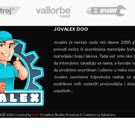
JOVALEX DOO
Jovalex je nastao sada već davne 2000 go
ponudi nešto iz asortimana materijala šrafo
materijala i boja i lakova. Tada već smo oko s
da intenzivno sarađuju sa nama, a kasnije s
da proširimo asortiman i uđemo u neke nov
Jovalex savrmena trgovinska radnja sa 
podrškom svih vodećih proizvođača i doba
uspešnih...
MSD
S
2020 Created by
Creative Studio
. Premium E-Commerce Solutions.
 lokaciji. Pregledavanjem ove veb stranice prihvatate našu upotrebu kolači