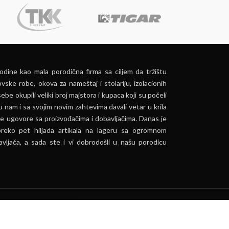
dine kao mala porodična firma sa ciljem da tržištu
vske robe, okova za nameštaj i stolariju, izolacionih
ebe okupili veliki broj majstora i kupaca koji su počeli
u nam i sa svojim novim zahtevima davali vetar u krila
e ugovore sa proizvođačima i dobavljačima. Danas je
preko pet hiljada artikala na lageru sa ogromnom
vljača, a sada ste i vi dobrodošli u našu porodicu
ća.
PRIHVATI