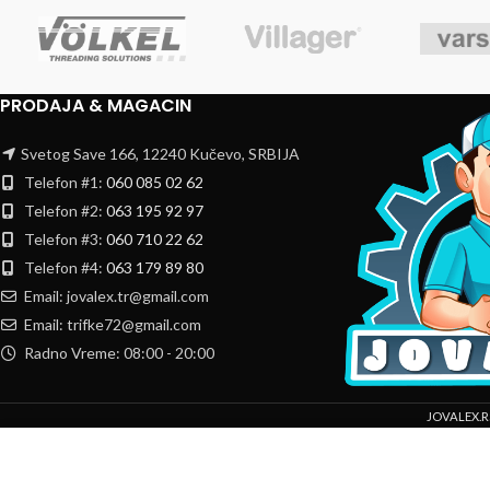
PRODAJA & MAGACIN
Svetog Save 166, 12240 Kučevo, SRBIJA
Telefon #1:
060 085 02 62
Telefon #2:
063 195 92 97
Telefon #3:
060 710 22 62
Telefon #4:
063 179 89 80
Email: jovalex.tr@gmail.com
Email: trifke72@gmail.com
Radno Vreme: 08:00 - 20:00
JOVALEX.R
Mi koristimo kolačiće da bismo poboljšali vaše iskustvo na našoj veb