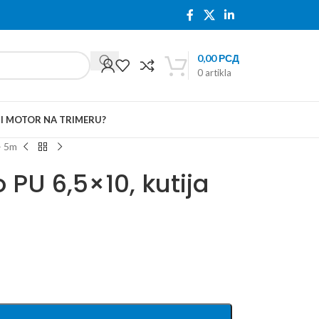
0,00
РСД
0
artikla
TI MOTOR NA TRIMERU?
– 5m
 PU 6,5×10, kutija