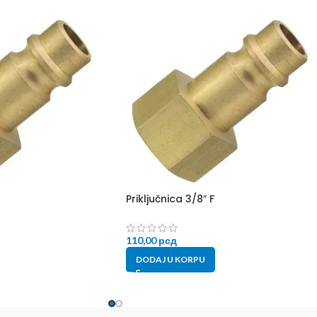
Priključnica 3/8″ F
110,00
рсд
DODAJ U KORPU