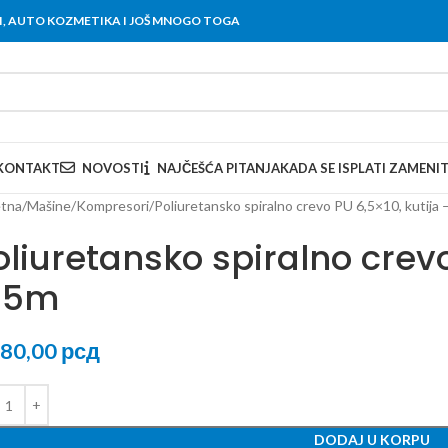
OVI, AUTO KOZMETIKA I JOŠ MNOGO TOGA
KONTAKT
NOVOSTI
NAJČEŠĆA PITANJA
KADA SE ISPLATI ZAMENI
tna
Mašine
Kompresori
Poliuretansko spiralno crevo PU 6,5×10, kutija 
oliuretansko spiralno crevo
 5m
780,00
рсд
DODAJ U KORPU