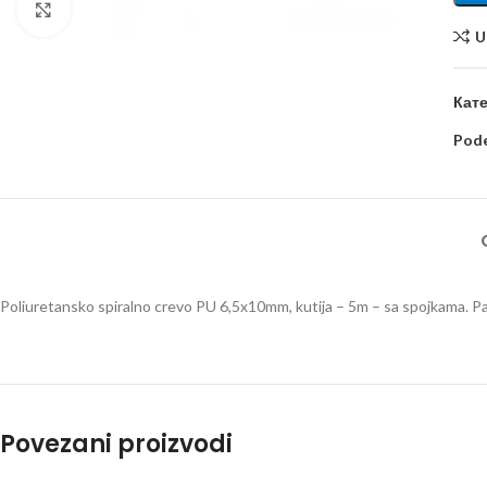
Kliknite za uvećanje
U
Кате
Pode
Poliuretansko spiralno crevo PU 6,5x10mm, kutija – 5m – sa spojkama. Pa
Povezani proizvodi