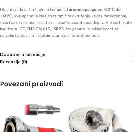
Dizajniran da radi u širokom
temperaturnom opsegu od -30ºC do
+60ºC
, ovaj aparat je idealan za različita okruženja, kako u zatvorenom,
tako i na otvorenom prostoru. Takođe, aparat poseduje važne sertifikate
kao što su
CE, EN3, EN 615, i SRPS
, što garantuje usklađenost sa
najvišim evropskim i lokalnim standardima bezbednosti.
Dodatne informacije
Recenzije (0)
Povezani proizvodi