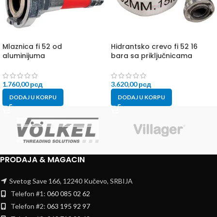
Mlaznica fi 52 od
Hidrantsko crevo fi 52 16
aluminijuma
bara sa priključnicama
1.760,00
рсд
3.620,00
рсд
DODAJ U KORPU
DODAJ U KORPU
PRODAJA & MAGACIN
Svetog Save 166, 12240 Kučevo, SRBIJA
Telefon #1:
060 085 02 62
Telefon #2:
063 195 92 97