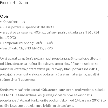
Podeli:
Opis
• Kapacitet: 1 kg
• Klasa požara i uspešnost: 8A 34B C
• Sredstvo za gašenje: 40% azotni suvi prah u skladu sa EN 615 (14
bara/20ºC)
• Temperaturni opseg: -30ºC + 60ºC
• Sertifikati: CE, EN3, EN 615, SRPS
Ovaj aparat za gašenje požara nudi pouzdanu zaštitu sa kapacitetom
od
1 kg
, idealan za kućnu ili poslovnu upotrebu. Efikasno se bori sa
različitim vrstama požara zahvaljujući svojoj
klasi požara 8A 34B C
,
pružajući sigurnost u slučaju požara na čvrstim materijama, zapaljivim
tečnostima ili gasovima.
Sredstvo za gašenje koristi
40% azotni suvi prah
, proizveden u skladu
sa
EN 615 standardima
, osiguravajući visok nivo efikasnosti i
pouzdanosti. Aparat funkcioniše pod pritiskom od
14 bara na 20ºC
, što
ga čini izuzetno pouzdanim u kritičnim situacijama.