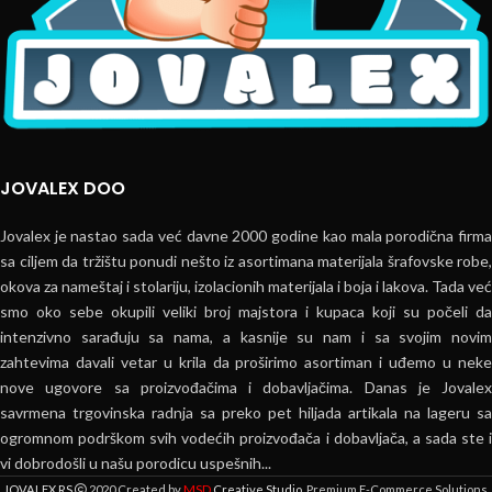
JOVALEX DOO
Jovalex je nastao sada već davne 2000 godine kao mala porodična firma
sa ciljem da tržištu ponudi nešto iz asortimana materijala šrafovske robe,
okova za nameštaj i stolariju, izolacionih materijala i boja i lakova. Tada već
smo oko sebe okupili veliki broj majstora i kupaca koji su počeli da
intenzivno sarađuju sa nama, a kasnije su nam i sa svojim novim
zahtevima davali vetar u krila da proširimo asortiman i uđemo u neke
nove ugovore sa proizvođačima i dobavljačima. Danas je Jovalex
savrmena trgovinska radnja sa preko pet hiljada artikala na lageru sa
ogromnom podrškom svih vodećih proizvođača i dobavljača, a sada ste i
vi dobrodošli u našu porodicu uspešnih...
MSD
JOVALEX.RS
2020 Created by
Creative Studio
. Premium E-Commerce Solutions.