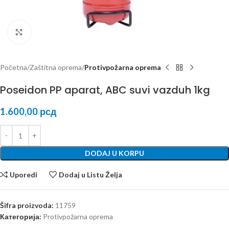
Kliknite za uvećanje
Početna
Zaštitna oprema
Protivpožarna oprema
Poseidon PP aparat, ABC suvi vazduh 1kg
1.600,00
рсд
DODAJ U KORPU
Uporedi
Dodaj u Listu Želja
Šifra proizvoda:
11759
Категорија:
Protivpožarna oprema