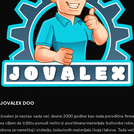
JOVALEX DOO
Jovalex je nastao sada već davne 2000 godine kao mala porodična firma
sa ciljem da tržištu ponudi nešto iz asortimana materijala šrafovske robe,
okova za nameštaj i stolariju, izolacionih materijala i boja i lakova. Tada već