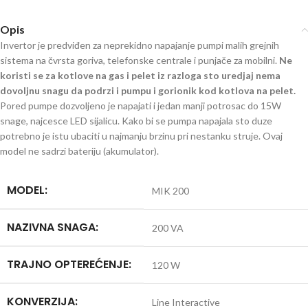
Opis
Invertor je predviđen za neprekidno napajanje pumpi malih grejnih
sistema na čvrsta goriva, telefonske centrale i punjače za mobilni.
Ne
koristi se za kotlove na gas i pelet iz razloga sto uredjaj nema
dovoljnu snagu da podrzi i pumpu i gorionik kod kotlova na pelet.
Pored pumpe dozvoljeno je napajati i jedan manji potrosac do 15W
snage, najcesce LED sijalicu. Kako bi se pumpa napajala sto duze
potrebno je istu ubaciti u najmanju brzinu pri nestanku struje. Ovaj
model ne sadrzi bateriju (akumulator).
MODEL:
MIK 200
NAZIVNA SNAGA:
200 VA
TRAJNO OPTEREĆENJE:
120 W
KONVERZIJA:
Line Interactive