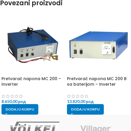
Povezani proizvodi
Pretvarač napona MC 200 –
Pretvarač napona MC 200 B
Inverter
sa baterijom – Inverter
8.650,00
рсд
13.820,00
рсд
DODAJ U KORPU
DODAJ U KORPU