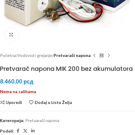
Kliknite za uvećanje
Početna
Vodovod i grejanje
Pretvarači napona
Pretvarač napona MIK 200 bez akumulatora
8.460,00
рсд
Nema na zalihama
Uporedi
Dodaj u Listu Želja
Категорија:
Pretvarači napona
Podeli: