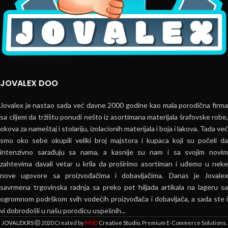
JOVALEX DOO
Jovalex je nastao sada već davne 2000 godine kao mala porodična firma
sa ciljem da tržištu ponudi nešto iz asortimana materijala šrafovske robe,
okova za nameštaj i stolariju, izolacionih materijala i boja i lakova. Tada već
smo oko sebe okupili veliki broj majstora i kupaca koji su počeli da
intenzivno sarađuju sa nama, a kasnije su nam i sa svojim novim
zahtevima davali vetar u krila da proširimo asortiman i uđemo u neke
nove ugovore sa proizvođačima i dobavljačima. Danas je Jovalex
savrmena trgovinska radnja sa preko pet hiljada artikala na lageru sa
ogromnom podrškom svih vodećih proizvođača i dobavljača, a sada ste i
vi dobrodošli u našu porodicu uspešnih...
MSD
JOVALEX.RS
2020 Created by
Creative Studio
. Premium E-Commerce Solutions.