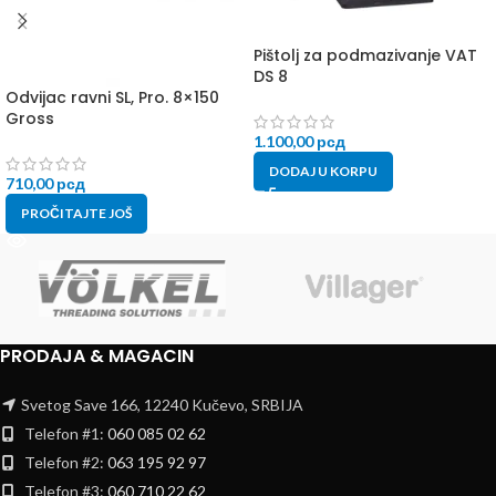
Pištolj za podmazivanje VAT
DS 8
Odvijac ravni SL, Pro. 8×150
Gross
1.100,00
рсд
DODAJ U KORPU
710,00
рсд
PROČITAJTE JOŠ
PRODAJA & MAGACIN
Svetog Save 166, 12240 Kučevo, SRBIJA
Telefon #1:
060 085 02 62
Telefon #2:
063 195 92 97
Telefon #3:
060 710 22 62