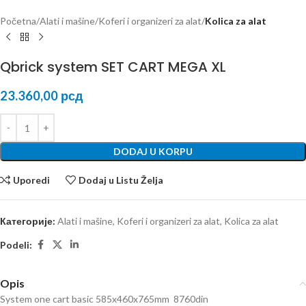
Početna
Alati i mašine
Koferi i organizeri za alat
Kolica za alat
Qbrick system SET CART MEGA XL
23.360,00
рсд
DODAJ U KORPU
Uporedi
Dodaj u Listu Želja
Категорије:
Alati i mašine
,
Koferi i organizeri za alat
,
Kolica za alat
Podeli:
Opis
System one cart basic 585x460x765mm 8760din