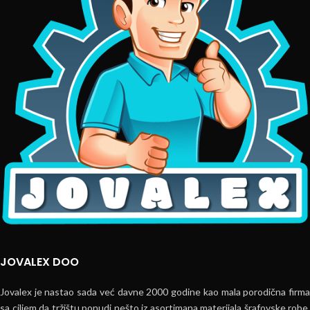
JOVALEX DOO
Jovalex je nastao sada već davne 2000 godine kao mala porodična firma
sa ciljem da tržištu ponudi nešto iz asortimana materijala šrafovske robe,