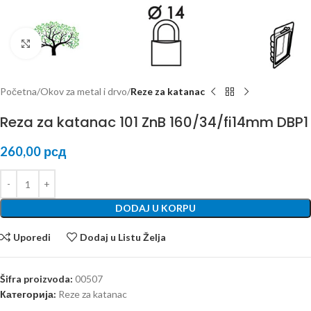
Kliknite za uvećanje
Početna
Okov za metal i drvo
Reze za katanac
Reza za katanac 101 ZnB 160/34/fi14mm DBP1
260,00
рсд
DODAJ U KORPU
Uporedi
Dodaj u Listu Želja
Šifra proizvoda:
00507
Категорија:
Reze za katanac