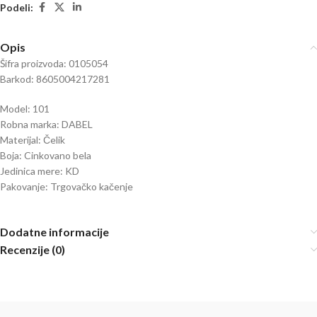
Podeli:
Opis
Šifra proizvoda: 0105054
Barkod: 8605004217281
Model: 101
Robna marka: DABEL
Materijal: Čelik
Boja: Cinkovano bela
Jedinica mere: KD
Pakovanje: Trgovačko kačenje
Dodatne informacije
Recenzije (0)