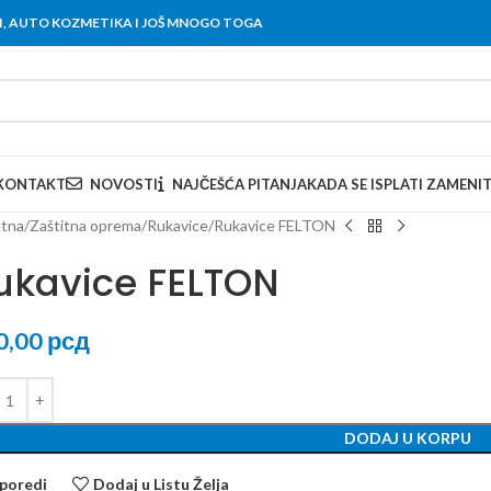
OVI, AUTO KOZMETIKA I JOŠ MNOGO TOGA
KONTAKT
NOVOSTI
NAJČEŠĆA PITANJA
KADA SE ISPLATI ZAMENI
tna
Zaštitna oprema
Rukavice
Rukavice FELTON
ukavice FELTON
0,00
рсд
DODAJ U KORPU
poredi
Dodaj u Listu Želja