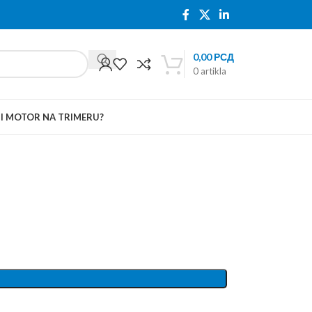
0,00
РСД
0
artikla
TI MOTOR NA TRIMERU?