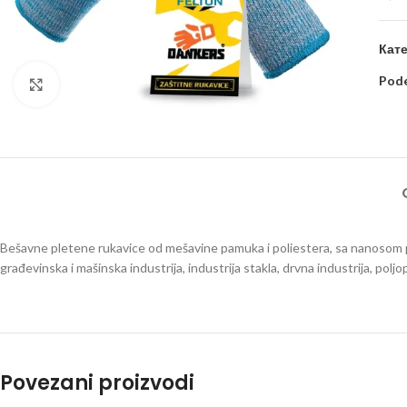
Кате
Pode
Kliknite za uvećanje
Bešavne pletene rukavice od mešavine pamuka i poliestera, sa nanosom 
građevinska i mašinska industrija, industrija stakla, drvna industrija, poljo
Povezani proizvodi