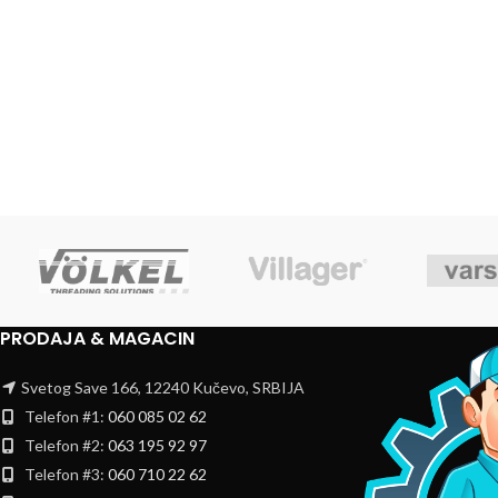
PRODAJA & MAGACIN
Svetog Save 166, 12240 Kučevo, SRBIJA
Telefon #1:
060 085 02 62
Telefon #2:
063 195 92 97
Telefon #3:
060 710 22 62