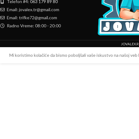
Telefon #4:
063 179 89 80
Email: jovalex.tr@gmail.com
Email: trifke72@gmail.com
Radno Vreme: 08:00 - 20:00
JOVALEX.R
Mi koristimo kolačiće da bismo poboljšali vaše iskustvo na našoj veb