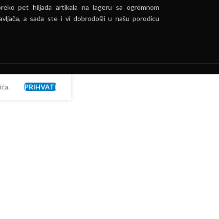
preko pet hiljada artikala na lageru sa ogromnom
vljača, a sada ste i vi dobrodošli u našu porodicu
ća.
PRIHVATI