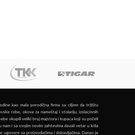
dine kao mala porodična firma sa ciljem da tržištu
vske robe, okova za nameštaj i stolariju, izolacionih
ebe okupili veliki broj majstora i kupaca koji su počeli
u nam i sa svojim novim zahtevima davali vetar u krila
e ugovore sa proizvođačima i dobavljačima. Danas je