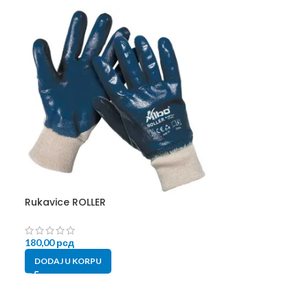
Rukavice ROLLER
Rukavice Dipp
180,00
рсд
190,00
рсд
DODAJ U KORPU
DODAJ U KORP