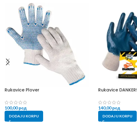
Rukavice Plover
Rukavice DANKERS
100,00
рсд
140,00
рсд
DODAJ U KORPU
DODAJ U KORPU