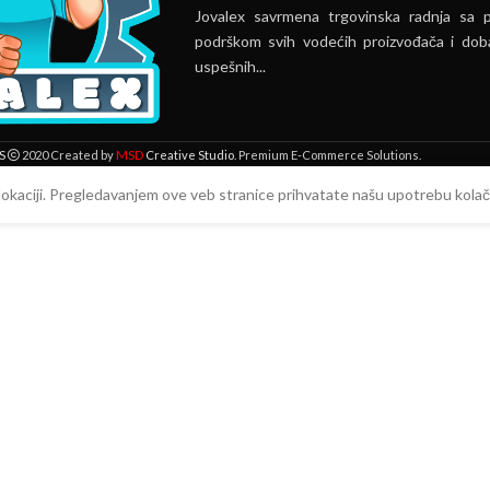
Jovalex savrmena trgovinska radnja sa 
podrškom svih vodećih proizvođača i doba
uspešnih...
MSD
S
2020 Created by
Creative Studio
. Premium E-Commerce Solutions.
 lokaciji. Pregledavanjem ove veb stranice prihvatate našu upotrebu kolači