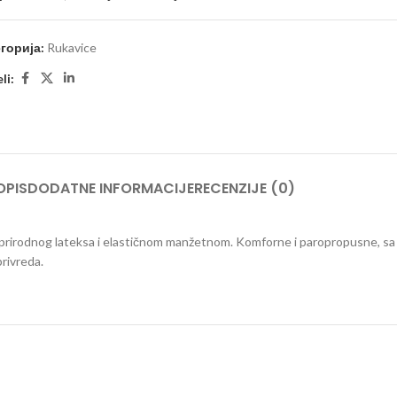
горија:
Rukavice
li:
OPIS
DODATNE INFORMACIJE
RECENZIJE (0)
prirodnog lateksa i elastičnom manžetnom. Komforne i paropropusne, sa
privreda.