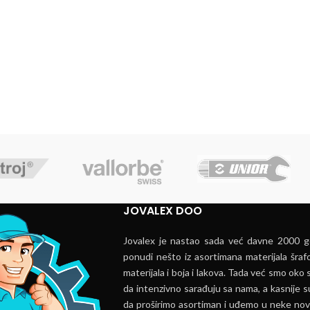
JOVALEX DOO
Jovalex je nastao sada već davne 2000 go
ponudi nešto iz asortimana materijala šrafo
materijala i boja i lakova. Tada već smo oko s
da intenzivno sarađuju sa nama, a kasnije s
da proširimo asortiman i uđemo u neke nov