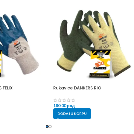
 FELIX
Rukavice DANKERS RIO
180,00
рсд
DODAJ U KORPU